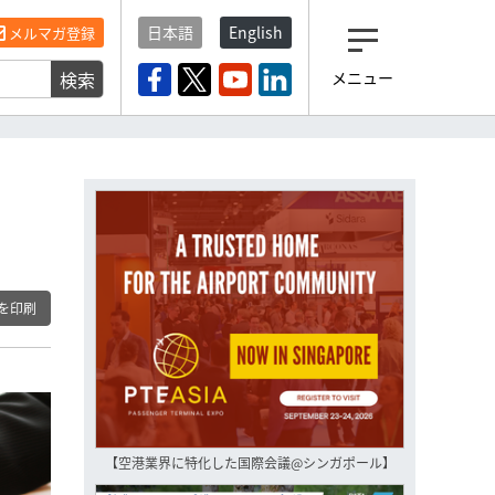
日本語
English
メルマガ登録
検索
メニュー
観光産業ニュース「トラベ
ルボイス」編集部から届く
一歩先の未来がみえるメルマガ
「今日のヘッドライン」 、もうご
登録済みですよね？
もし未だ登録していないなら…
いますぐ登録する
を印刷
【空港業界に特化した国際会議@シンガポール】