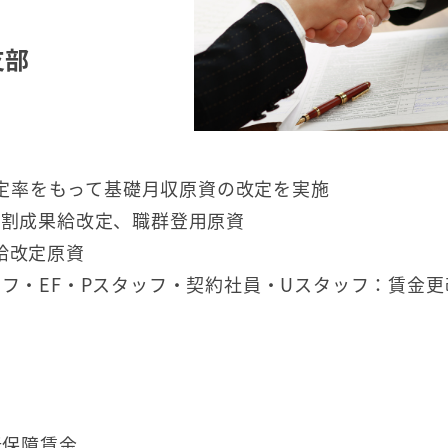
支部
改定率をもって基礎月収原資の改定を実施
役割成果給改定、職群登用原資
給改定原資
フ・EF・Pスタッフ・契約社員・Uスタッフ：賃金更
低保障賃金