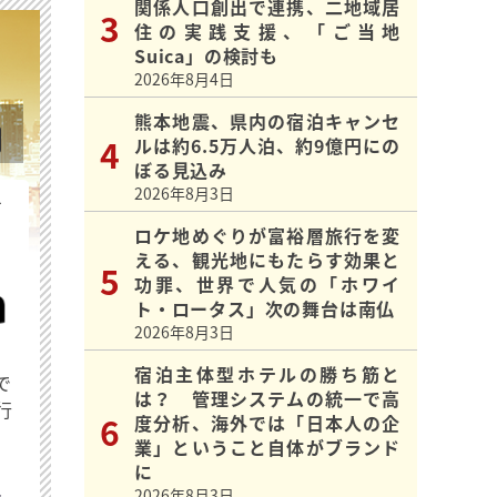
関係人口創出で連携、二地域居
住の実践支援、「ご当地
Suica」の検討も
2026年8月4日
熊本地震、県内の宿泊キャンセ
ルは約6.5万人泊、約9億円にの
ぼる見込み
2026年8月3日
を
ロケ地めぐりが富裕層旅行を変
える、観光地にもたらす効果と
功罪、世界で人気の「ホワイ
ト・ロータス」次の舞台は南仏
2026年8月3日
宿泊主体型ホテルの勝ち筋と
で
は？ 管理システムの統一で高
行
度分析、海外では「日本人の企
業」ということ自体がブランド
に
2026年8月3日