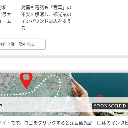
分析
対面も電話も「言葉」の
で最大
不安を解消し、観光業の
ォーム
インバウンド対応を支え
る
注目企業一覧を見る
ト
SPONSORED
サイトです。ロゴをクリックすると注目観光局・団体のインタ