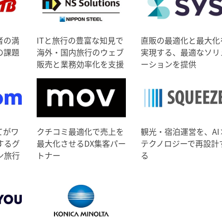
者の満
ITと旅行の豊富な知見で
直販の最適化と最大化
の課題
海外・国内旅行のウェブ
実現する、最適なソリ
販売と業務効率化を支援
ーションを提供
てがワ
クチコミ最適化で売上を
観光・宿泊運営を、AI
するグ
最大化させるDX集客パー
テクノロジーで再設計
ン旅行
トナー
る