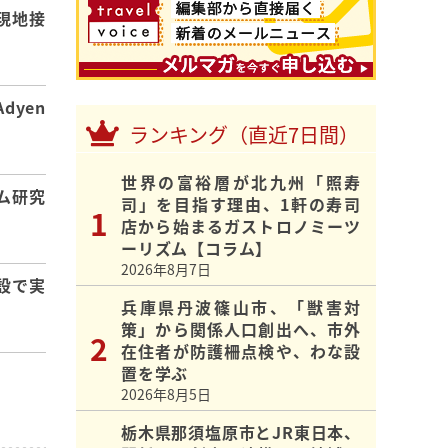
現地接
dyen
ランキング（直近7日間）
世界の富裕層が北九州「照寿
ム研究
司」を目指す理由、1軒の寿司
店から始まるガストロノミーツ
ーリズム【コラム】
2026年8月7日
設で実
兵庫県丹波篠山市、「獣害対
策」から関係人口創出へ、市外
在住者が防護柵点検や、わな設
置を学ぶ
2026年8月5日
栃木県那須塩原市とJR東日本、