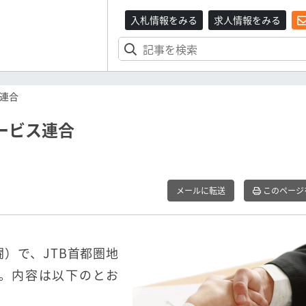
入札情報をみる
求人情報をみる
ス連合
サービス連合
メールに転送
このページ
闘）で、JTB首都圏地
。内容は以下のとお