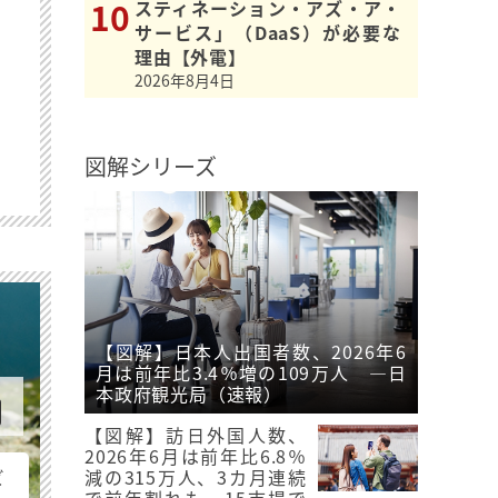
スティネーション・アズ・ア・
サービス」（DaaS）が必要な
理由【外電】
2026年8月4日
図解シリーズ
【図解】日本人出国者数、2026年6
月は前年比3.4％増の109万人 ―日
本政府観光局（速報）
【図解】訪日外国人数、
2026年6月は前年比6.8％
ビ
減の315万人、3カ月連続