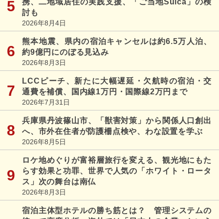
携、二地域居住の実践支援、「ご当地Suica」の検
討も
2026年8月4日
熊本地震、県内の宿泊キャンセルは約6.5万人泊、
約9億円にのぼる見込み
2026年8月3日
LCCピーチ、新たに大幅遅延・欠航時の宿泊・交
通費を補償、国内線1万円・国際線2万円まで
2026年7月31日
兵庫県丹波篠山市、「獣害対策」から関係人口創出
へ、市外在住者が防護柵点検や、わな設置を学ぶ
2026年8月5日
ロケ地めぐりが富裕層旅行を変える、観光地にもた
らす効果と功罪、世界で人気の「ホワイト・ロータ
ス」次の舞台は南仏
2026年8月3日
宿泊主体型ホテルの勝ち筋とは？ 管理システムの