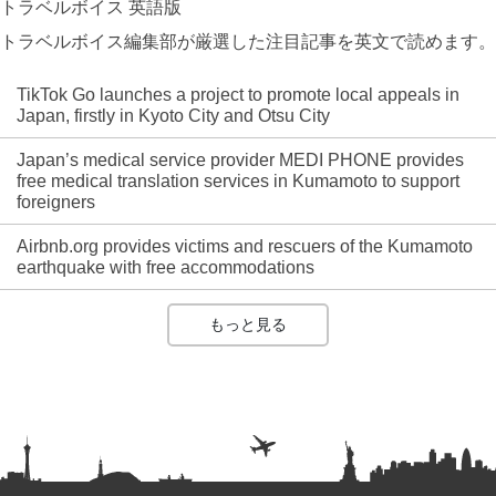
トラベルボイス 英語版
トラベルボイス編集部が厳選した注目記事を英文で読めます。
TikTok Go launches a project to promote local appeals in
Japan, firstly in Kyoto City and Otsu City
Japan’s medical service provider MEDI PHONE provides
free medical translation services in Kumamoto to support
foreigners
Airbnb.org provides victims and rescuers of the Kumamoto
earthquake with free accommodations
もっと見る