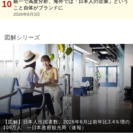
統一で高度分析、海外では「日本人の企業」という
こと自体がブランドに
2026年8月3日
図解シリーズ
【図解】日本人出国者数、2026年6月は前年比3.4％増の
109万人 ―日本政府観光局（速報）