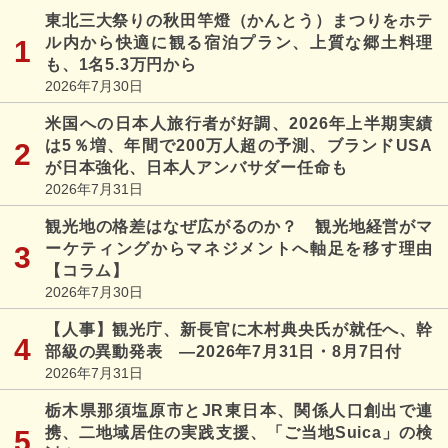
東北三大祭りの秋田竿燈（かんとう）まつりをホテ
ル内から快適に観る宿泊プラン、上質な郷土料理
も、1名5.3万円から
2026年7月30日
米国への日本人旅行者が好調、2026年上半期実績
は5％増、年間で200万人超の予測、ブランドUSA
が日本強化、日本人アンバサダー任命も
2026年7月31日
観光地の格差はなぜ広がるのか？ 観光地経営がマ
ーケティングからマネジメントへ軸足を移す理由
【コラム】
2026年7月30日
【人事】観光庁、新長官に木村典央氏が就任へ、幹
部級の異動発表 ―2026年7月31日・8月7日付
2026年7月31日
栃木県那須塩原市とJR東日本、関係人口創出で連
携、二地域居住の実践支援、「ご当地Suica」の検