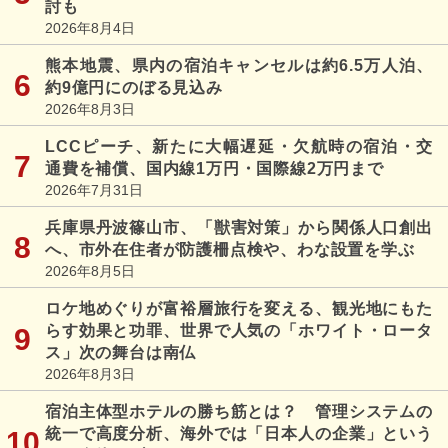
討も
2026年8月4日
熊本地震、県内の宿泊キャンセルは約6.5万人泊、
約9億円にのぼる見込み
2026年8月3日
LCCピーチ、新たに大幅遅延・欠航時の宿泊・交
通費を補償、国内線1万円・国際線2万円まで
2026年7月31日
兵庫県丹波篠山市、「獣害対策」から関係人口創出
へ、市外在住者が防護柵点検や、わな設置を学ぶ
2026年8月5日
ロケ地めぐりが富裕層旅行を変える、観光地にもた
らす効果と功罪、世界で人気の「ホワイト・ロータ
ス」次の舞台は南仏
2026年8月3日
宿泊主体型ホテルの勝ち筋とは？ 管理システムの
統一で高度分析、海外では「日本人の企業」という