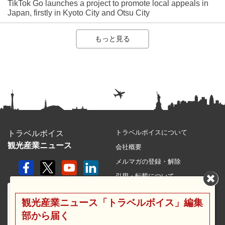
TikTok Go launches a project to promote local appeals in
Japan, firstly in Kyoto City and Otsu City
もっと見る
トラベルボイスについて
トラベルボイス
観光産業ニュース
会社概要
メルマガの登録・解除
引用・転載について
プライバシーポリシー
観光産業ニュース「トラベルボイス」編集
利用規約
部から届く
サイトマップ