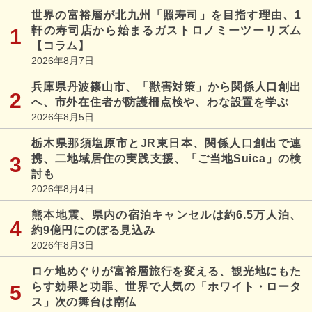
世界の富裕層が北九州「照寿司」を目指す理由、1
軒の寿司店から始まるガストロノミーツーリズム
【コラム】
2026年8月7日
兵庫県丹波篠山市、「獣害対策」から関係人口創出
へ、市外在住者が防護柵点検や、わな設置を学ぶ
2026年8月5日
栃木県那須塩原市とJR東日本、関係人口創出で連
携、二地域居住の実践支援、「ご当地Suica」の検
討も
2026年8月4日
熊本地震、県内の宿泊キャンセルは約6.5万人泊、
約9億円にのぼる見込み
2026年8月3日
ロケ地めぐりが富裕層旅行を変える、観光地にもた
らす効果と功罪、世界で人気の「ホワイト・ロータ
ス」次の舞台は南仏