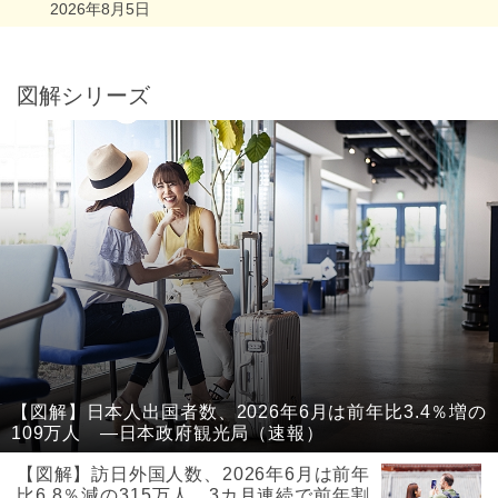
2026年8月5日
図解シリーズ
【図解】日本人出国者数、2026年6月は前年比3.4％増の
109万人 ―日本政府観光局（速報）
【図解】訪日外国人数、2026年6月は前年
比6.8％減の315万人、3カ月連続で前年割