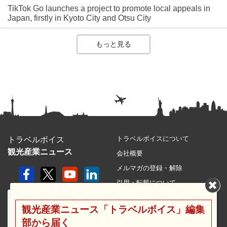
TikTok Go launches a project to promote local appeals in
Japan, firstly in Kyoto City and Otsu City
もっと見る
トラベルボイスについて
トラベルボイス
観光産業ニュース
会社概要
メルマガの登録・解除
引用・転載について
プライバシーポリシー
観光産業ニュース「トラベルボイス」編集
利用規約
部から届く
サイトマップ