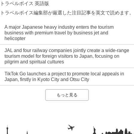
トラベルボイス 英語版
トラベルボイス編集部が厳選した注目記事を英文で読めます。
A major Japanese heavy industry enters the tourism
business with premium travel by business jet and
helicopter
JAL and four railway companies jointly create a wide-range
tourism model for foreign visitors to Japan, focusing on
pilgrim and spiritual cultures
TikTok Go launches a project to promote local appeals in
Japan, firstly in Kyoto City and Otsu City
もっと見る