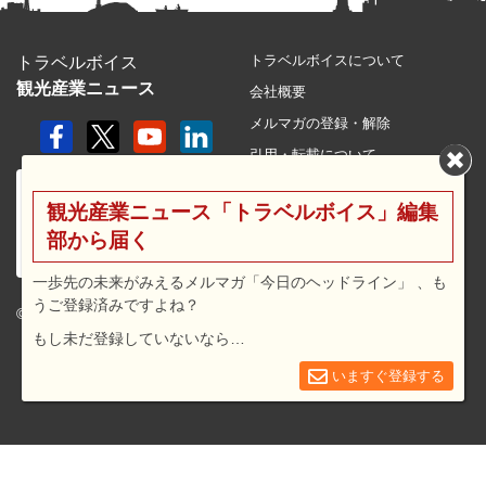
トラベルボイスについて
トラベルボイス
観光産業ニュース
会社概要
メルマガの登録・解除
引用・転載について
プライバシーポリシー
観光産業ニュース「トラベルボイス」編集
利用規約
部から届く
サイトマップ
広告メニュー・料金
一歩先の未来がみえるメルマガ「今日のヘッドライン」 、も
うご登録済みですよね？
プレスリリース窓口
© 2026 travel voice.
もし未だ登録していないなら…
求人広告
お問合せ
いますぐ登録する