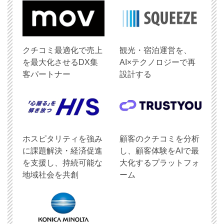
クチコミ最適化で売上
観光・宿泊運営を、
を最大化させるDX集
AI×テクノロジーで再
客パートナー
設計する
ホスピタリティを強み
顧客のクチコミを分析
に課題解決・経済促進
し、顧客体験をAIで最
を支援し、持続可能な
大化するプラットフォ
地域社会を共創
ーム