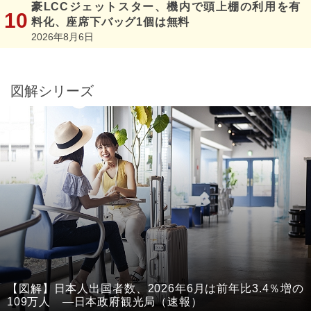
豪LCCジェットスター、機内で頭上棚の利用を有
料化、座席下バッグ1個は無料
2026年8月6日
図解シリーズ
【図解】日本人出国者数、2026年6月は前年比3.4％増の
109万人 ―日本政府観光局（速報）