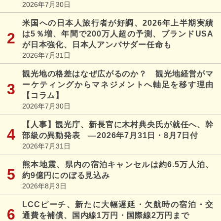
2026年7月30日
米国への日本人旅行者が好調、2026年上半期実績
は5％増、年間で200万人超の予測、ブランドUSA
が日本強化、日本人アンバサダー任命も
2026年7月31日
観光地の格差はなぜ広がるのか？ 観光地経営がマ
ーケティングからマネジメントへ軸足を移す理由
【コラム】
2026年7月30日
【人事】観光庁、新長官に木村典央氏が就任へ、幹
部級の異動発表 ―2026年7月31日・8月7日付
2026年7月31日
熊本地震、県内の宿泊キャンセルは約6.5万人泊、
約9億円にのぼる見込み
2026年8月3日
LCCピーチ、新たに大幅遅延・欠航時の宿泊・交
通費を補償、国内線1万円・国際線2万円まで