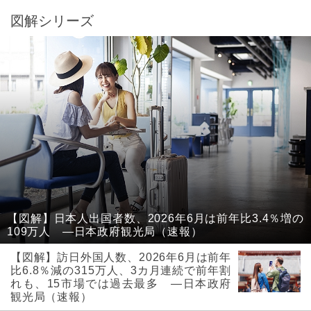
図解シリーズ
【図解】日本人出国者数、2026年6月は前年比3.4％増の
109万人 ―日本政府観光局（速報）
【図解】訪日外国人数、2026年6月は前年
比6.8％減の315万人、3カ月連続で前年割
れも、15市場では過去最多 ―日本政府
観光局（速報）