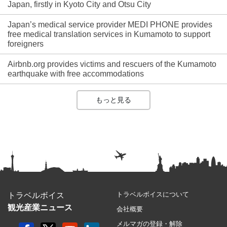
Japan, firstly in Kyoto City and Otsu City
Japan’s medical service provider MEDI PHONE provides
free medical translation services in Kumamoto to support
foreigners
Airbnb.org provides victims and rescuers of the Kumamoto
earthquake with free accommodations
もっと見る
トラベルボイスについて
トラベルボイス
観光産業ニュース
会社概要
メルマガの登録・解除