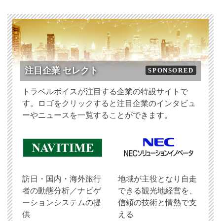
注目企業 セレクト
SPONSORED
トラベルボイスが注目する企業の特設サイトで
す。ロゴをクリックすると注目企業のインタビュ
ーやニュースを一覧することができます。
訪日・国内・海外旅行
地域が主役となり自走
者の動態分析／ナビゲ
できる観光地経営を、
ーションシステムの提
信頼の技術と情熱で支
供
える