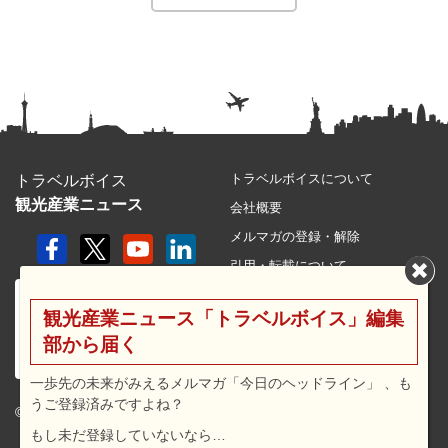
トラベルボイスについて
トラベルボイス
観光産業ニュース
会社概要
メルマガの登録・解除
引用・転載について
プライバシーポリシー
観光産業ニュース「トラベルボイス」編集
利用規約
部から届く
サイトマップ
広告メニュー・料金
一歩先の未来がみえるメルマガ「今日のヘッドライン」 、も
うご登録済みですよね？
プレスリリース窓口
© 2026 travel voice.
もし未だ登録していないなら…
求人広告