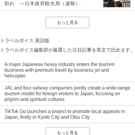
割れ ―日本政府観光局（速報）
もっと見る
トラベルボイス 英語版
トラベルボイス編集部が厳選した注目記事を英文で読めます。
A major Japanese heavy industry enters the tourism
business with premium travel by business jet and
helicopter
JAL and four railway companies jointly create a wide-range
tourism model for foreign visitors to Japan, focusing on
pilgrim and spiritual cultures
TikTok Go launches a project to promote local appeals in
Japan, firstly in Kyoto City and Otsu City
もっと見る