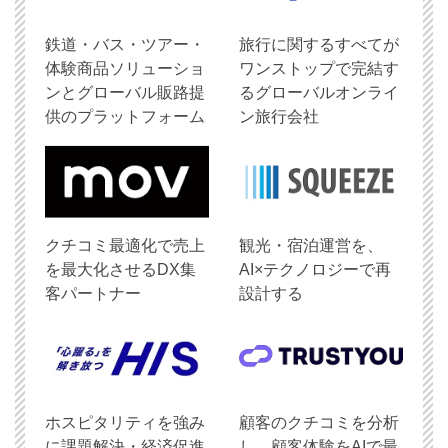
鉄道・バス・ツアー・
旅行に関するすべてが
体験商品ソリューショ
ワンストップで完結す
ンとグローバル販路提
るグローバルオンライ
供のプラットフォーム
ン旅行会社
クチコミ最適化で売上
観光・宿泊運営を、
を最大化させるDX集
AI×テクノロジーで再
客パートナー
設計する
ホスピタリティを強み
顧客のクチコミを分析
に課題解決・経済促進
し、顧客体験をAIで最