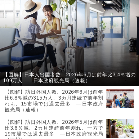
【図解】日本人出国者数、2026年6月は前年比3.4％増の
109万人 ―日本政府観光局（速報）
【図解】訪日外国人数、2026年6月は前年
比6.8％減の315万人、3カ月連続で前年割
れも、15市場では過去最多 ―日本政府
観光局（速報）
【図解】訪日外国人数、2026年5月は前年
比3.6％減、2カ月連続前年割れ、一方で
19市場では過去最多 ―日本政府観光局