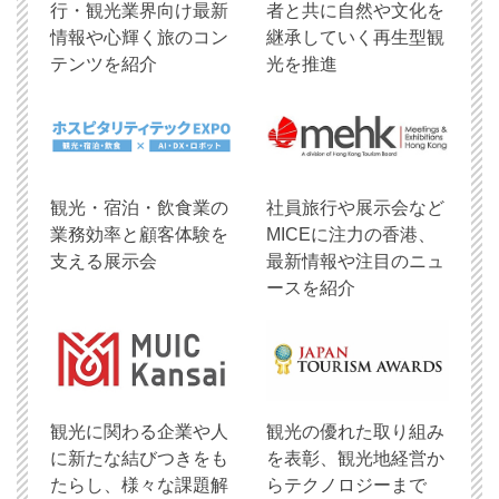
行・観光業界向け最新
者と共に自然や文化を
情報や心輝く旅のコン
継承していく再生型観
テンツを紹介
光を推進
観光・宿泊・飲食業の
社員旅行や展示会など
業務効率と顧客体験を
MICEに注力の香港、
支える展示会
最新情報や注目のニュ
ースを紹介
観光に関わる企業や人
観光の優れた取り組み
に新たな結びつきをも
を表彰、観光地経営か
たらし、様々な課題解
らテクノロジーまで