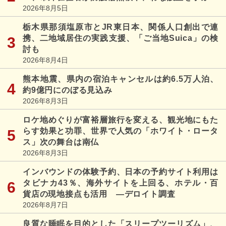
2026年8月5日
栃木県那須塩原市とJR東日本、関係人口創出で連
携、二地域居住の実践支援、「ご当地Suica」の検
討も
2026年8月4日
熊本地震、県内の宿泊キャンセルは約6.5万人泊、
約9億円にのぼる見込み
2026年8月3日
ロケ地めぐりが富裕層旅行を変える、観光地にもた
らす効果と功罪、世界で人気の「ホワイト・ロータ
ス」次の舞台は南仏
2026年8月3日
インバウンドの体験予約、日本の予約サイト利用は
タビナカ43％、海外サイトを上回る、ホテル・百
貨店の現地接点も活用 ―デロイト調査
2026年8月7日
良質な睡眠を目的とした「スリープツーリズム」、