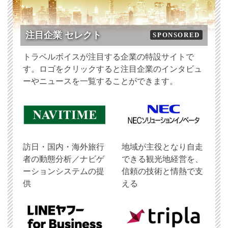
注目企業 セレクト
SPONSORED
トラベルボイスが注目する企業の特設サイトで
す。ロゴをクリックすると注目企業のインタビュ
ーやニュースを一覧することができます。
訪日・国内・海外旅行
地域が主役となり自走
者の動態分析／ナビゲ
できる観光地経営を、
ーションシステムの提
信頼の技術と情熱で支
供
える