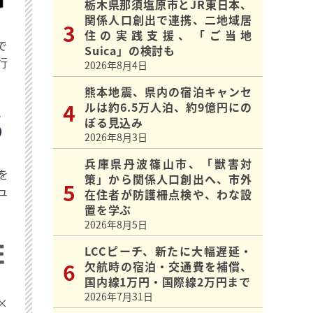
栃木県那須塩原市とJR東日本、
関係人口創出で連携、二地域居
住の実践支援、「ご当地
で
Suica」の検討も
行
2026年8月4日
熊本地震、県内の宿泊キャンセ
ルは約6.5万人泊、約9億円にの
ぼる見込み
2026年8月3日
兵庫県丹波篠山市、「獣害対
を
策」から関係人口創出へ、市外
ュ
在住者が防護柵点検や、わな設
置を学ぶ
2026年8月5日
LCCピーチ、新たに大幅遅延・
欠航時の宿泊・交通費を補償、
国内線1万円・国際線2万円まで
2026年7月31日
×