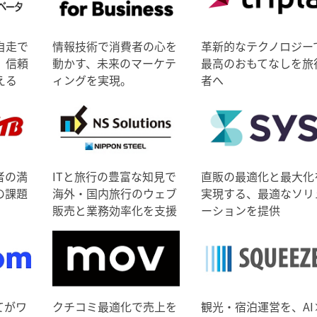
自走で
情報技術で消費者の心を
革新的なテクノロジー
、信頼
動かす、未来のマーケテ
最高のおもてなしを旅
える
ィングを実現。
者へ
者の満
ITと旅行の豊富な知見で
直販の最適化と最大化
の課題
海外・国内旅行のウェブ
実現する、最適なソリ
販売と業務効率化を支援
ーションを提供
てがワ
クチコミ最適化で売上を
観光・宿泊運営を、AI