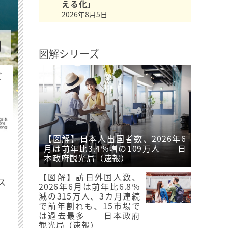
える化」
2026年8月5日
図解シリーズ
ビ
【図解】日本人出国者数、2026年6
月は前年比3.4％増の109万人 ―日
本政府観光局（速報）
最
【図解】訪日外国人数、
ス
2026年6月は前年比6.8％
減の315万人、3カ月連続
で前年割れも、15市場で
は過去最多 ―日本政府
観光局（速報）