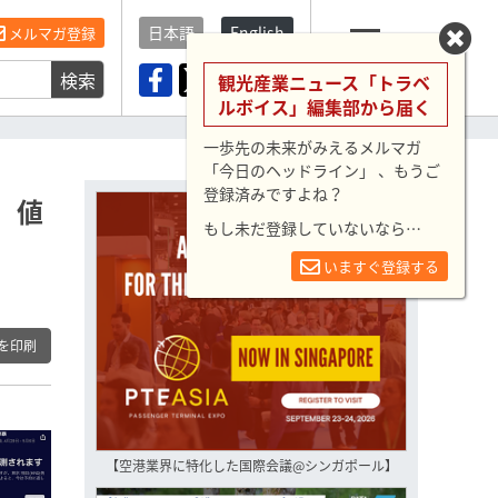
日本語
English
メルマガ登録
検索
メニュー
観光産業ニュース「トラベ
ルボイス」編集部から届く
一歩先の未来がみえるメルマガ
「今日のヘッドライン」 、もうご
登録済みですよね？
、値
もし未だ登録していないなら…
いますぐ登録する
を印刷
【空港業界に特化した国際会議@シンガポール】