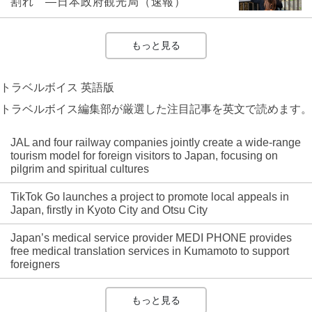
割れ ―日本政府観光局（速報）
もっと見る
トラベルボイス 英語版
トラベルボイス編集部が厳選した注目記事を英文で読めます。
JAL and four railway companies jointly create a wide-range
tourism model for foreign visitors to Japan, focusing on
pilgrim and spiritual cultures
TikTok Go launches a project to promote local appeals in
Japan, firstly in Kyoto City and Otsu City
Japan’s medical service provider MEDI PHONE provides
free medical translation services in Kumamoto to support
foreigners
もっと見る