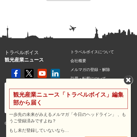
トラベルボイスについて
トラベルボイス
観光産業ニュース
会社概要
メルマガの登録・解除
引用・転載について
プライバシーポリシー
観光産業ニュース「トラベルボイス」編集
利用規約
部から届く
サイトマップ
広告メニュー・料金
一歩先の未来がみえるメルマガ「今日のヘッドライン」 、も
うご登録済みですよね？
プレスリリース窓口
© 2026 travel voice.
もし未だ登録していないなら…
求人広告