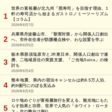
世界の富裕層が北九州「照寿司」を目指す理由、1
軒の寿司店から始まるガストロノミーツーリズム
【コラム】
2026年8月7日
兵庫県丹波篠山市、「獣害対策」から関係人口創出
へ、市外在住者が防護柵点検や、わな設置を学ぶ
2026年8月5日
栃木県那須塩原市とJR東日本、関係人口創出で連
携、二地域居住の実践支援、「ご当地Suica」の検
討も
2026年8月4日
熊本地震、県内の宿泊キャンセルは約6.5万人泊、
約9億円にのぼる見込み
2026年8月3日
ロケ地めぐりが富裕層旅行を変える、観光地にもた
らす効果と功罪、世界で人気の「ホワイト・ロータ
ス」次の舞台は南仏