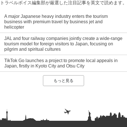
トラベルボイス編集部が厳選した注目記事を英文で読めます。
A major Japanese heavy industry enters the tourism
business with premium travel by business jet and
helicopter
JAL and four railway companies jointly create a wide-range
tourism model for foreign visitors to Japan, focusing on
pilgrim and spiritual cultures
TikTok Go launches a project to promote local appeals in
Japan, firstly in Kyoto City and Otsu City
もっと見る