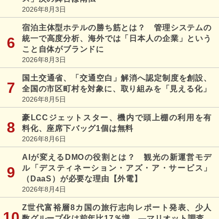
2026年8月3日
宿泊主体型ホテルの勝ち筋とは？ 管理システムの
統一で高度分析、海外では「日本人の企業」という
こと自体がブランドに
2026年8月3日
国土交通省、「交通空白」解消へ認定制度を創設、
全国の市区町村を対象に、取り組みを「見える化」
2026年8月5日
豪LCCジェットスター、機内で頭上棚の利用を有
料化、座席下バッグ1個は無料
2026年8月6日
AIが変えるDMOの役割とは？ 観光の新運営モデ
ル「デスティネーション・アズ・ア・サービス」
（DaaS）が必要な理由【外電】
2026年8月4日
Z世代富裕層8カ国の旅行志向レポート発表、少人
数グループ化は前年比17％増 ―マリオット調査