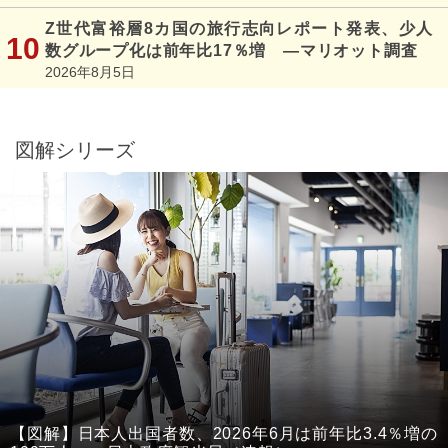
Z世代富裕層8カ国の旅行志向レポート発表、少人
数グループ化は前年比17％増 ―マリオット調査
2026年8月5日
図解シリーズ
【図解】日本人出国者数、2026年6月は前年比3.4％増の