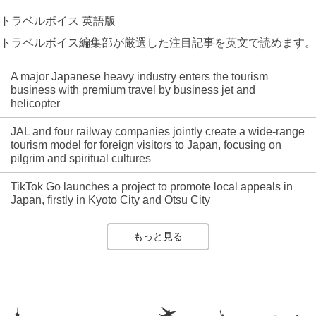
トラベルボイス 英語版
トラベルボイス編集部が厳選した注目記事を英文で読めます。
A major Japanese heavy industry enters the tourism
business with premium travel by business jet and
helicopter
JAL and four railway companies jointly create a wide-range
tourism model for foreign visitors to Japan, focusing on
pilgrim and spiritual cultures
TikTok Go launches a project to promote local appeals in
Japan, firstly in Kyoto City and Otsu City
もっと見る