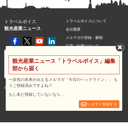
トラベルボイスについて
トラベルボイス
観光産業ニュース
会社概要
メルマガの登録・解除
引用・転載について
プライバシーポリシー
観光産業ニュース「トラベルボイス」編集
利用規約
部から届く
サイトマップ
広告メニュー・料金
一歩先の未来がみえるメルマガ「今日のヘッドライン」 、も
うご登録済みですよね？
プレスリリース窓口
© 2026 travel voice.
もし未だ登録していないなら…
求人広告
お問合せ
いますぐ登録する