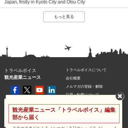
Japan, firstly in Kyoto City and Otsu City
もっと見る
トラベルボイスについて
トラベルボイス
観光産業ニュース
会社概要
メルマガの登録・解除
引用・転載について
プライバシーポリシー
観光産業ニュース「トラベルボイス」編集
利用規約
部から届く
サイトマップ
広告メニュー・料金