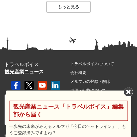
もっと見る
トラベルボイスについて
トラベルボイス
観光産業ニュース
会社概要
メルマガの登録・解除
引用・転載について
プライバシーポリシー
観光産業ニュース「トラベルボイス」編集
利用規約
部から届く
サイトマップ
広告メニュー・料金
一歩先の未来がみえるメルマガ「今日のヘッドライン」 、も
うご登録済みですよね？
プレスリリース窓口
© 2026 travel voice.