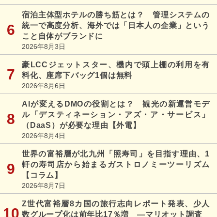
宿泊主体型ホテルの勝ち筋とは？ 管理システムの
統一で高度分析、海外では「日本人の企業」という
こと自体がブランドに
2026年8月3日
豪LCCジェットスター、機内で頭上棚の利用を有
料化、座席下バッグ1個は無料
2026年8月6日
AIが変えるDMOの役割とは？ 観光の新運営モデ
ル「デスティネーション・アズ・ア・サービス」
（DaaS）が必要な理由【外電】
2026年8月4日
世界の富裕層が北九州「照寿司」を目指す理由、1
軒の寿司店から始まるガストロノミーツーリズム
【コラム】
2026年8月7日
Z世代富裕層8カ国の旅行志向レポート発表、少人
数グループ化は前年比17％増 ―マリオット調査