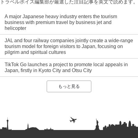
トラベルボイス編集部が厳選した注目記事を英文で読めます。
A major Japanese heavy industry enters the tourism
business with premium travel by business jet and
helicopter
JAL and four railway companies jointly create a wide-range
tourism model for foreign visitors to Japan, focusing on
pilgrim and spiritual cultures
TikTok Go launches a project to promote local appeals in
Japan, firstly in Kyoto City and Otsu City
もっと見る