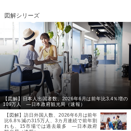
図解シリーズ
【図解】日本人出国者数、2026年6月は前年比3.4％増の
109万人 ―日本政府観光局（速報）
【図解】訪日外国人数、2026年6月は前年
比6.8％減の315万人、3カ月連続で前年割
れも、15市場では過去最多 ―日本政府