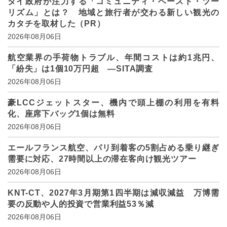
タイ政府が注力する「コミュニティ・ベースド・ツー
リズム」とは？ 地域と旅行者が交わる新しい観光の
カタチを取材した（PR）
2026年08月06日
航空業界の手荷物トラブル、年間コストは約1兆円、
「紛失」は1個10万円超 ―SITA調査
2026年08月06日
豪LCCジェットスター、機内で頭上棚の利用を有料
化、座席下バッグ1個は無料
2026年08月06日
エールフランス航空、パリ到着客の5割占める乗り継ぎ
需要に対応、27時間以上の滞在客向け観光ツアー
2026年08月06日
KNT-CT、2027年3月期第1四半期は減収減益 万博需
要の反動や人的投資で営業利益53％減
2026年08月06日