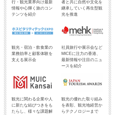
行・観光業界向け最新
者と共に自然や文化を
情報や心輝く旅のコン
継承していく再生型観
テンツを紹介
光を推進
観光・宿泊・飲食業の
社員旅行や展示会など
業務効率と顧客体験を
MICEに注力の香港、
支える展示会
最新情報や注目のニュ
ースを紹介
観光に関わる企業や人
観光の優れた取り組み
に新たな結びつきをも
を表彰、観光地経営か
たらし、様々な課題解
らテクノロジーまで