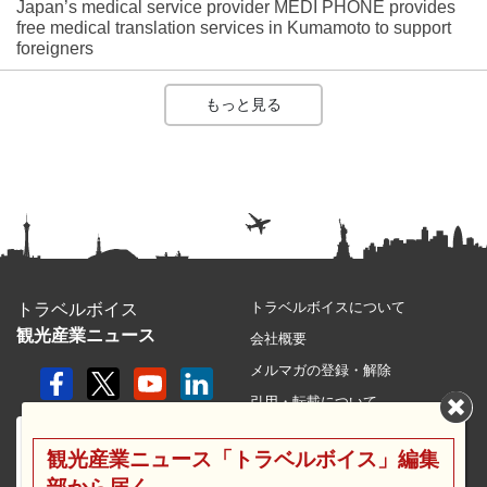
Japan’s medical service provider MEDI PHONE provides
free medical translation services in Kumamoto to support
foreigners
もっと見る
トラベルボイスについて
トラベルボイス
観光産業ニュース
会社概要
メルマガの登録・解除
引用・転載について
プライバシーポリシー
観光産業ニュース「トラベルボイス」編集
利用規約