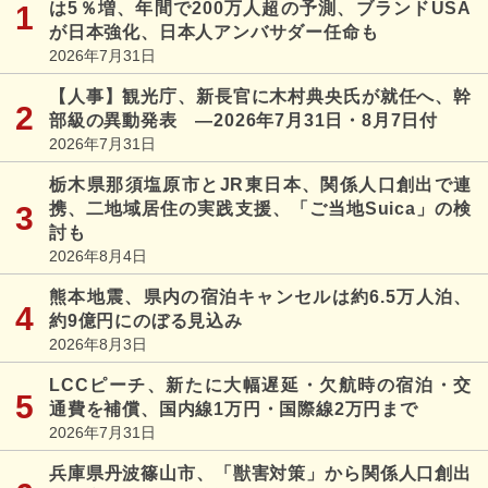
は5％増、年間で200万人超の予測、ブランドUSA
が日本強化、日本人アンバサダー任命も
2026年7月31日
【人事】観光庁、新長官に木村典央氏が就任へ、幹
部級の異動発表 ―2026年7月31日・8月7日付
2026年7月31日
栃木県那須塩原市とJR東日本、関係人口創出で連
携、二地域居住の実践支援、「ご当地Suica」の検
討も
2026年8月4日
熊本地震、県内の宿泊キャンセルは約6.5万人泊、
約9億円にのぼる見込み
2026年8月3日
LCCピーチ、新たに大幅遅延・欠航時の宿泊・交
通費を補償、国内線1万円・国際線2万円まで
2026年7月31日
兵庫県丹波篠山市、「獣害対策」から関係人口創出