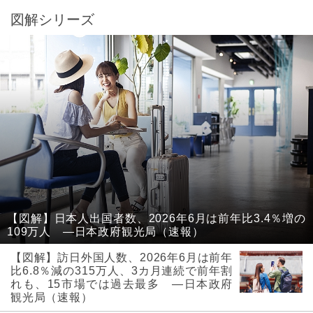
図解シリーズ
【図解】日本人出国者数、2026年6月は前年比3.4％増の
109万人 ―日本政府観光局（速報）
【図解】訪日外国人数、2026年6月は前年
比6.8％減の315万人、3カ月連続で前年割
れも、15市場では過去最多 ―日本政府
観光局（速報）