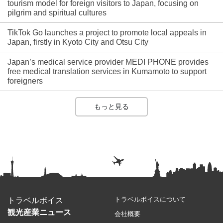
tourism model for foreign visitors to Japan, focusing on
pilgrim and spiritual cultures
TikTok Go launches a project to promote local appeals in
Japan, firstly in Kyoto City and Otsu City
Japan’s medical service provider MEDI PHONE provides
free medical translation services in Kumamoto to support
foreigners
もっと見る
トラベルボイスについて
トラベルボイス
観光産業ニュース
会社概要