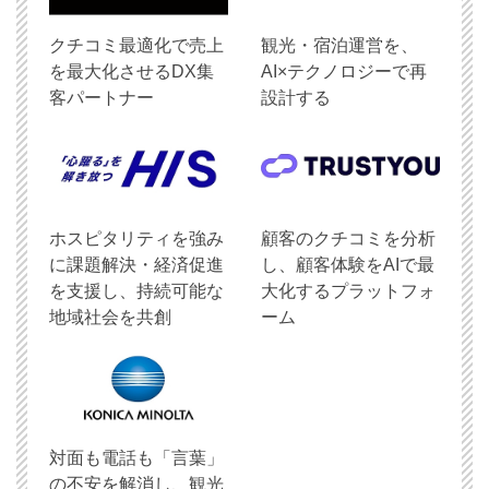
クチコミ最適化で売上
観光・宿泊運営を、
を最大化させるDX集
AI×テクノロジーで再
客パートナー
設計する
ホスピタリティを強み
顧客のクチコミを分析
に課題解決・経済促進
し、顧客体験をAIで最
を支援し、持続可能な
大化するプラットフォ
地域社会を共創
ーム
対面も電話も「言葉」
の不安を解消し、観光