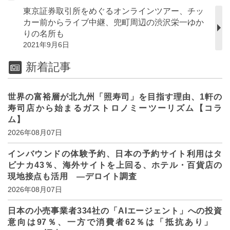
東京証券取引所をめぐるオンラインツアー、チッ
カー前からライブ中継、兜町周辺の渋沢栄一ゆか
りの名所も
2021年9月6日
新着記事
世界の富裕層が北九州「照寿司」を目指す理由、1軒の
寿司店から始まるガストロノミーツーリズム【コラ
ム】
2026年08月07日
インバウンドの体験予約、日本の予約サイト利用はタ
ビナカ43％、海外サイトを上回る、ホテル・百貨店の
現地接点も活用 ―デロイト調査
2026年08月07日
日本の小売事業者334社の「AIエージェント」への投資
意向は97％、一方で消費者62％は「抵抗あり」