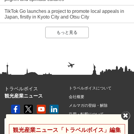
TikTok Go launches a project to promote local appeals in
Japan, firstly in Kyoto City and Otsu City
もっと見る
トラベルボイスについて
トラベルボイス
観光産業ニュース
会社概要
メルマガの登録・解除
引用・転載について
プライバシーポリシー
観光産業ニュース「トラベルボイス」編集
利用規約