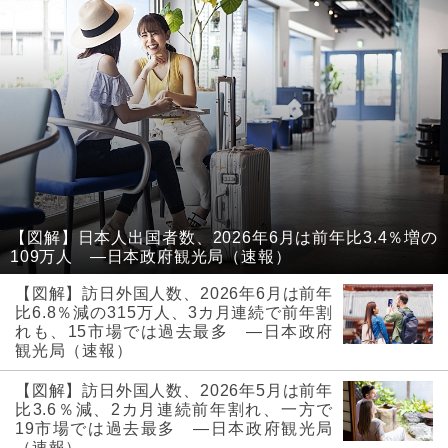
【図解】日本人出国者数、2026年6月は前年比3.4％増の
109万人 ―日本政府観光局（速報）
【図解】訪日外国人数、2026年6月は前年
比6.8％減の315万人、3カ月連続で前年割
れも、15市場では過去最多 ―日本政府
観光局（速報）
【図解】訪日外国人数、2026年5月は前年
比3.6％減、2カ月連続前年割れ、一方で
19市場では過去最多 ―日本政府観光局
（速報）