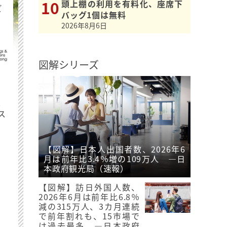
頭上棚の利用を有料化、座席下
ビ
バッグ1個は無料
2026年8月6日
図解シリーズ
最
ス
【図解】日本人出国者数、2026年6
月は前年比3.4％増の109万人 ―日
本政府観光局（速報）
【図解】訪日外国人数、
2026年6月は前年比6.8％
減の315万人、3カ月連続
で前年割れも、15市場で
は過去最多 ―日本政府