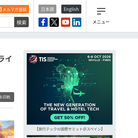
日本語
English
メルマガ登録
検索
メニュー
観光産業ニュース「トラベ
ルボイス」編集部から届く
一歩先の未来がみえるメルマガ
「今日のヘッドライン」 、もうご
登録済みですよね？
ライ
もし未だ登録していないなら…
いますぐ登録する
を印刷
【旅行テックの国際サミット＠スペイン】