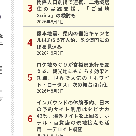
関係人口創出で連携、二地域居
住の実践支援、「ご当地
Suica」の検討も
2026年8月4日
熊本地震、県内の宿泊キャンセ
を
ルは約6.5万人泊、約9億円にの
ュ
ぼる見込み
2026年8月3日
ロケ地めぐりが富裕層旅行を変
える、観光地にもたらす効果と
功罪、世界で人気の「ホワイ
ト・ロータス」次の舞台は南仏
×
2026年8月3日
す
インバウンドの体験予約、日本
の予約サイト利用はタビナカ
43％、海外サイトを上回る、ホ
テル・百貨店の現地接点も活
用 ―デロイト調査
2026年8月7日