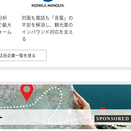
分析
対面も電話も「言葉」の
で最大
不安を解消し、観光業の
ォーム
インバウンド対応を支え
る
注目企業一覧を見る
ト
SPONSORED