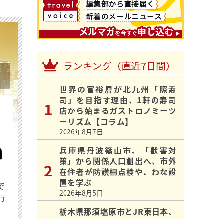
ランキング（直近7日間）
世界の富裕層が北九州「照寿
司」を目指す理由、1軒の寿司
を
店から始まるガストロノミーツ
ーリズム【コラム】
2026年8月7日
兵庫県丹波篠山市、「獣害対
策」から関係人口創出へ、市外
在住者が防護柵点検や、わな設
置を学ぶ
で
2026年8月5日
行
栃木県那須塩原市とJR東日本、