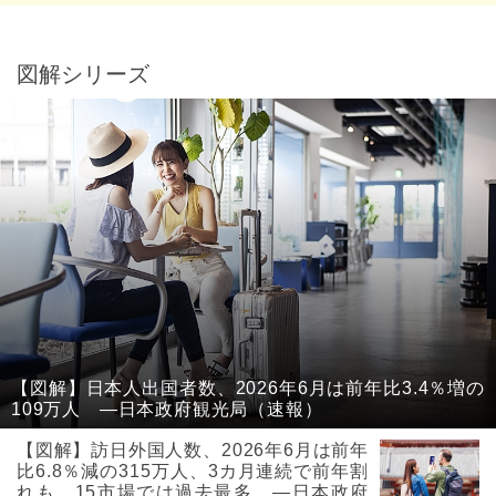
図解シリーズ
【図解】日本人出国者数、2026年6月は前年比3.4％増の
109万人 ―日本政府観光局（速報）
【図解】訪日外国人数、2026年6月は前年
比6.8％減の315万人、3カ月連続で前年割
れも、15市場では過去最多 ―日本政府