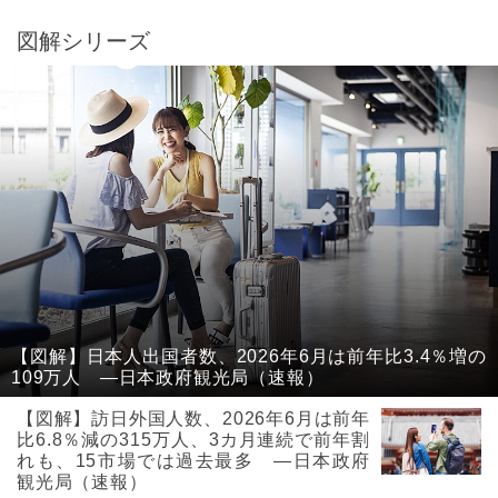
図解シリーズ
【図解】日本人出国者数、2026年6月は前年比3.4％増の
109万人 ―日本政府観光局（速報）
【図解】訪日外国人数、2026年6月は前年
比6.8％減の315万人、3カ月連続で前年割
れも、15市場では過去最多 ―日本政府
観光局（速報）