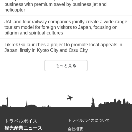
business with premium travel by business jet and
helicopter
JAL and four railway companies jointly create a wide-range
tourism model for foreign visitors to Japan, focusing on
pilgrim and spiritual cultures
TikTok Go launches a project to promote local appeals in
Japan, firstly in Kyoto City and Otsu City
もっと見る
トラベルボイスについて
トラベルボイス
観光産業ニュース
会社概要