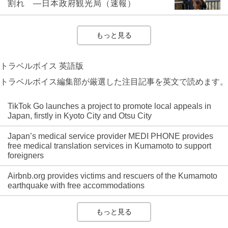
割れ ―日本政府観光局（速報）
もっと見る
トラベルボイス 英語版
トラベルボイス編集部が厳選した注目記事を英文で読めます。
TikTok Go launches a project to promote local appeals in
Japan, firstly in Kyoto City and Otsu City
Japan’s medical service provider MEDI PHONE provides
free medical translation services in Kumamoto to support
foreigners
Airbnb.org provides victims and rescuers of the Kumamoto
earthquake with free accommodations
もっと見る