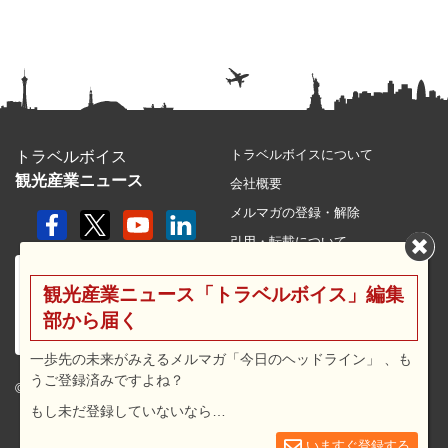
トラベルボイスについて
トラベルボイス
観光産業ニュース
会社概要
メルマガの登録・解除
引用・転載について
プライバシーポリシー
観光産業ニュース「トラベルボイス」編集
利用規約
部から届く
サイトマップ
広告メニュー・料金
一歩先の未来がみえるメルマガ「今日のヘッドライン」 、も
うご登録済みですよね？
プレスリリース窓口
© 2026 travel voice.
もし未だ登録していないなら…
求人広告
お問合せ
いますぐ登録する