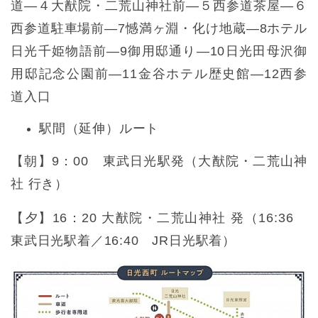
道—４大猷院・二荒山神社前—５西参道茶屋—６
西参道駐車場前—7憾満ヶ淵・化け地蔵—8ホテル
日光千姫物語前—9御用邸通り—10日光田母沢御
用邸記念公園前―11金谷ホテル歴史館—12西参
道入口
駅間（延伸）ルート
【朝】9：00 東武日光駅発（大猷院・二荒山神
社 行き）
【夕】16：20 大猷院・二荒山神社 発（16:36
東武日光駅着／16:40 JR日光駅着）