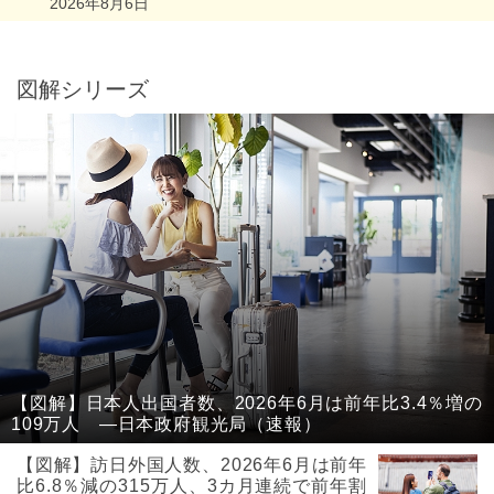
2026年8月6日
図解シリーズ
【図解】日本人出国者数、2026年6月は前年比3.4％増の
109万人 ―日本政府観光局（速報）
【図解】訪日外国人数、2026年6月は前年
比6.8％減の315万人、3カ月連続で前年割