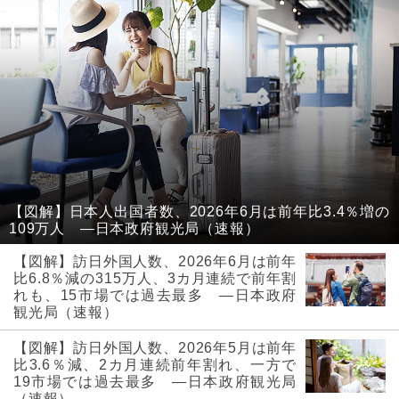
【図解】日本人出国者数、2026年6月は前年比3.4％増の
109万人 ―日本政府観光局（速報）
【図解】訪日外国人数、2026年6月は前年
比6.8％減の315万人、3カ月連続で前年割
れも、15市場では過去最多 ―日本政府
観光局（速報）
【図解】訪日外国人数、2026年5月は前年
比3.6％減、2カ月連続前年割れ、一方で
19市場では過去最多 ―日本政府観光局
（速報）