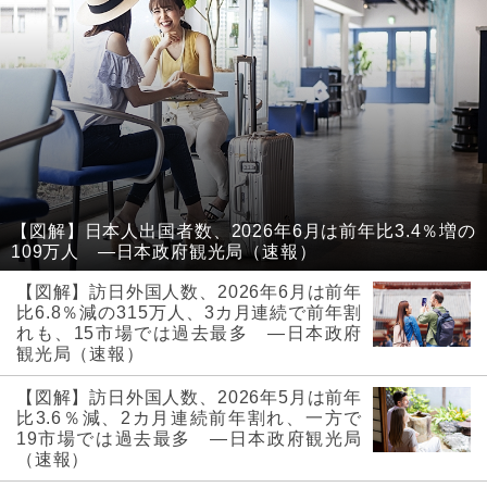
【図解】日本人出国者数、2026年6月は前年比3.4％増の
109万人 ―日本政府観光局（速報）
【図解】訪日外国人数、2026年6月は前年
比6.8％減の315万人、3カ月連続で前年割
れも、15市場では過去最多 ―日本政府
観光局（速報）
【図解】訪日外国人数、2026年5月は前年
比3.6％減、2カ月連続前年割れ、一方で
19市場では過去最多 ―日本政府観光局
（速報）