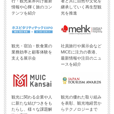
行・観光業界向け最新
者と共に自然や文化を
情報や心輝く旅のコン
継承していく再生型観
テンツを紹介
光を推進
観光・宿泊・飲食業の
社員旅行や展示会など
業務効率と顧客体験を
MICEに注力の香港、
支える展示会
最新情報や注目のニュ
ースを紹介
観光に関わる企業や人
観光の優れた取り組み
に新たな結びつきをも
を表彰、観光地経営か
たらし、様々な課題解
らテクノロジーまで