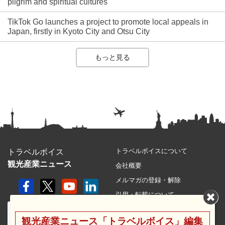
pilgrim and spiritual cultures
TikTok Go launches a project to promote local appeals in
Japan, firstly in Kyoto City and Otsu City
もっと見る
トラベルボイスについて
トラベルボイス
観光産業ニュース
会社概要
メルマガの登録・解除
引用・転載について
プライバシーポリシー
観光産業ニュース「トラベルボイス」編集
利用規約