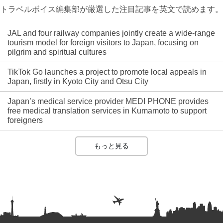
トラベルボイス編集部が厳選した注目記事を英文で読めます。
JAL and four railway companies jointly create a wide-range
tourism model for foreign visitors to Japan, focusing on
pilgrim and spiritual cultures
TikTok Go launches a project to promote local appeals in
Japan, firstly in Kyoto City and Otsu City
Japan’s medical service provider MEDI PHONE provides
free medical translation services in Kumamoto to support
foreigners
もっと見る