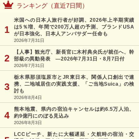
ランキング（直近7日間）
米国への日本人旅行者が好調、2026年上半期実績
は5％増、年間で200万人超の予測、ブランドUSA
が日本強化、日本人アンバサダー任命も
2026年7月31日
【人事】観光庁、新長官に木村典央氏が就任へ、幹
部級の異動発表 ―2026年7月31日・8月7日付
2026年7月31日
栃木県那須塩原市とJR東日本、関係人口創出で連
携、二地域居住の実践支援、「ご当地Suica」の検
討も
2026年8月4日
熊本地震、県内の宿泊キャンセルは約6.5万人泊、
約9億円にのぼる見込み
2026年8月3日
LCCピーチ、新たに大幅遅延・欠航時の宿泊・交