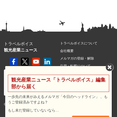
トラベルボイスについて
トラベルボイス
観光産業ニュース
会社概要
メルマガの登録・解除
引用・転載について
プライバシーポリシー
観光産業ニュース「トラベルボイス」編集
利用規約
部から届く
サイトマップ
広告メニュー・料金
一歩先の未来がみえるメルマガ「今日のヘッドライン」 、も
うご登録済みですよね？
プレスリリース窓口
© 2026 travel voice.
もし未だ登録していないなら…
求人広告