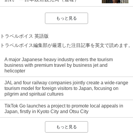
もっと見る
トラベルボイス 英語版
トラベルボイス編集部が厳選した注目記事を英文で読めます。
A major Japanese heavy industry enters the tourism
business with premium travel by business jet and
helicopter
JAL and four railway companies jointly create a wide-range
tourism model for foreign visitors to Japan, focusing on
pilgrim and spiritual cultures
TikTok Go launches a project to promote local appeals in
Japan, firstly in Kyoto City and Otsu City
もっと見る