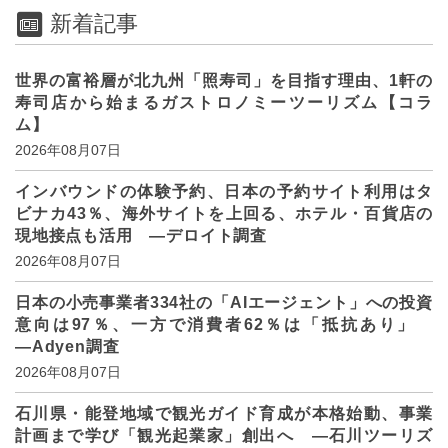
新着記事
世界の富裕層が北九州「照寿司」を目指す理由、1軒の
寿司店から始まるガストロノミーツーリズム【コラ
ム】
2026年08月07日
インバウンドの体験予約、日本の予約サイト利用はタ
ビナカ43％、海外サイトを上回る、ホテル・百貨店の
現地接点も活用 ―デロイト調査
2026年08月07日
日本の小売事業者334社の「AIエージェント」への投資
意向は97％、一方で消費者62％は「抵抗あり」
―Adyen調査
2026年08月07日
石川県・能登地域で観光ガイド育成が本格始動、事業
計画まで学び「観光起業家」創出へ ―石川ツーリズ