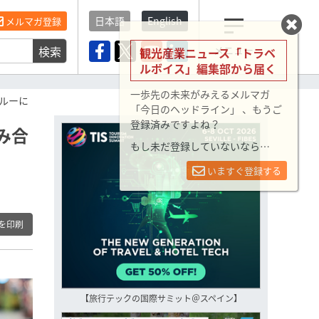
日本語
English
メルマガ登録
検索
メニュー
観光産業ニュース「トラベ
ルボイス」編集部から届く
一歩先の未来がみえるメルマガ
ルーに
「今日のヘッドライン」 、もうご
登録済みですよね？
み合
もし未だ登録していないなら…
いますぐ登録する
を印刷
【旅行テックの国際サミット＠スペイン】