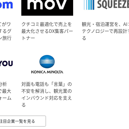
てがワ
クチコミ最適化で売上を
観光・宿泊運営を、AI
するグ
最大化させるDX集客パー
テクノロジーで再設計
ン旅行
トナー
る
分析
対面も電話も「言葉」の
で最大
不安を解消し、観光業の
ォーム
インバウンド対応を支え
る
注目企業一覧を見る