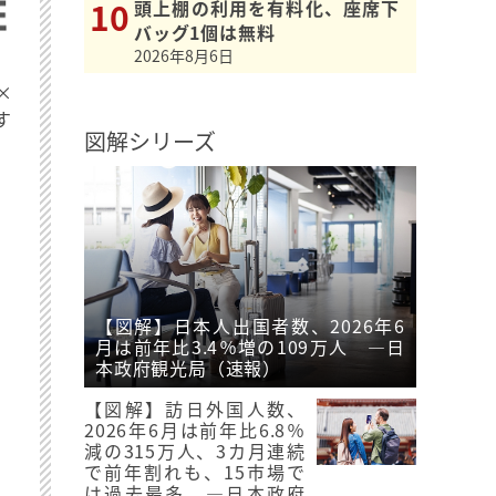
頭上棚の利用を有料化、座席下
バッグ1個は無料
2026年8月6日
×
す
図解シリーズ
【図解】日本人出国者数、2026年6
月は前年比3.4％増の109万人 ―日
本政府観光局（速報）
【図解】訪日外国人数、
2026年6月は前年比6.8％
減の315万人、3カ月連続
で前年割れも、15市場で
は過去最多 ―日本政府