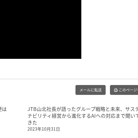
メールに転送
このページ
便は
JTB山北社長が語ったグループ戦略と未来、サス
ナビリティ経営から進化するAIへの対応まで聞い
きた
2023年10月31日