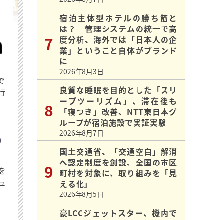
を
宿泊主体型ホテルの勝ち筋と
は？ 管理システムの統一で高
度分析、海外では「日本人の企
業」ということ自体がブランド
に
2026年8月3日
で
良質な睡眠を目的とした「スリ
行
ープツーリズム」、滞在後も
「寝つき」改善、NTT東日本グ
ループが宿泊施設で実証実験
2026年8月7日
国土交通省、「交通空白」解消
へ認定制度を創設、全国の市区
を
町村を対象に、取り組みを「見
ュ
える化」
2026年8月5日
豪LCCジェットスター、機内で