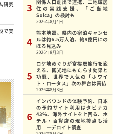
関係人口創出で連携、二地域居
ム研究
住の実践支援、「ご当地
Suica」の検討も
2026年8月4日
設で実
熊本地震、県内の宿泊キャンセ
ルは約6.5万人泊、約9億円にの
ぼる見込み
2026年8月3日
ロケ地めぐりが富裕層旅行を変
える、観光地にもたらす効果と
功罪、世界で人気の「ホワイ
ト・ロータス」次の舞台は南仏
2026年8月3日
インバウンドの体験予約、日本
の予約サイト利用はタビナカ
43％、海外サイトを上回る、ホ
テル・百貨店の現地接点も活
用 ―デロイト調査
2026年8月7日