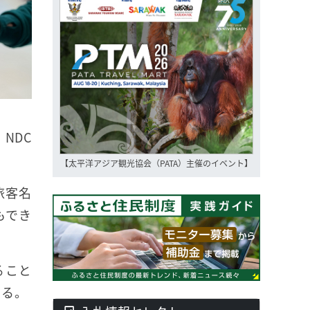
NDC
【太平洋アジア観光協会（PATA）主催のイベント】
旅客名
もでき
ること
きる。