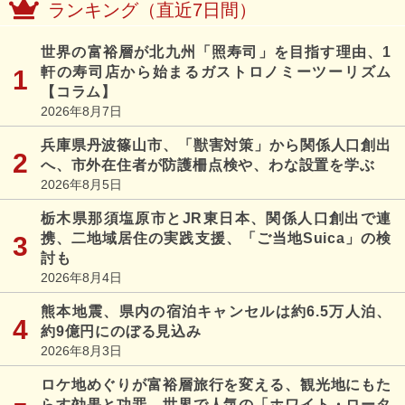
ランキング（直近7日間）
世界の富裕層が北九州「照寿司」を目指す理由、1
軒の寿司店から始まるガストロノミーツーリズム
【コラム】
2026年8月7日
兵庫県丹波篠山市、「獣害対策」から関係人口創出
へ、市外在住者が防護柵点検や、わな設置を学ぶ
2026年8月5日
栃木県那須塩原市とJR東日本、関係人口創出で連
携、二地域居住の実践支援、「ご当地Suica」の検
討も
2026年8月4日
熊本地震、県内の宿泊キャンセルは約6.5万人泊、
約9億円にのぼる見込み
2026年8月3日
ロケ地めぐりが富裕層旅行を変える、観光地にもた
らす効果と功罪、世界で人気の「ホワイト・ロータ