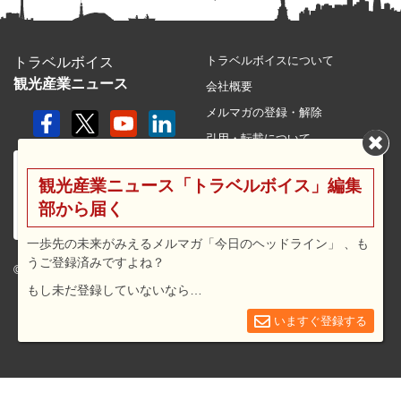
トラベルボイスについて
トラベルボイス
観光産業ニュース
会社概要
メルマガの登録・解除
引用・転載について
プライバシーポリシー
観光産業ニュース「トラベルボイス」編集
利用規約
部から届く
サイトマップ
広告メニュー・料金
一歩先の未来がみえるメルマガ「今日のヘッドライン」 、も
うご登録済みですよね？
プレスリリース窓口
© 2026 travel voice.
もし未だ登録していないなら…
求人広告
お問合せ
いますぐ登録する