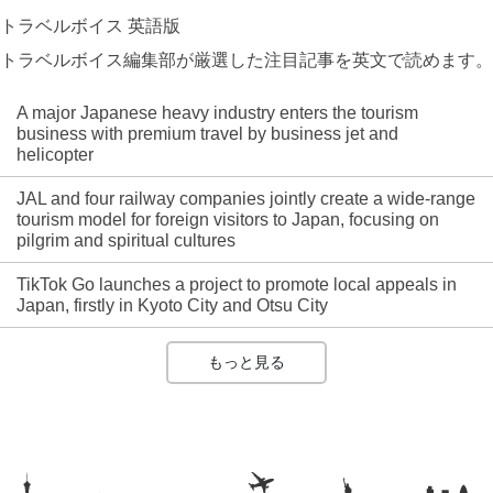
トラベルボイス 英語版
トラベルボイス編集部が厳選した注目記事を英文で読めます。
A major Japanese heavy industry enters the tourism
business with premium travel by business jet and
helicopter
JAL and four railway companies jointly create a wide-range
tourism model for foreign visitors to Japan, focusing on
pilgrim and spiritual cultures
TikTok Go launches a project to promote local appeals in
Japan, firstly in Kyoto City and Otsu City
もっと見る