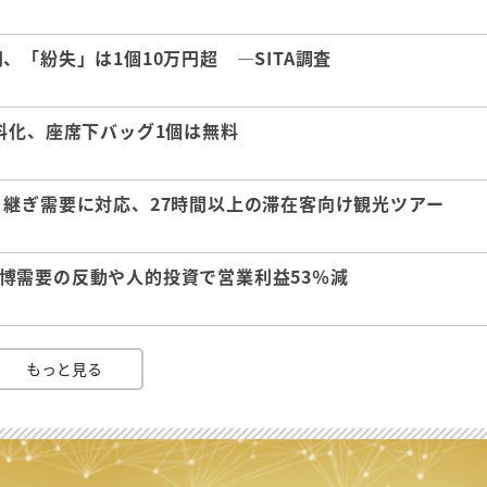
「紛失」は1個10万円超 ―SITA調査
料化、座席下バッグ1個は無料
継ぎ需要に対応、27時間以上の滞在客向け観光ツアー
 万博需要の反動や人的投資で営業利益53％減
もっと見る