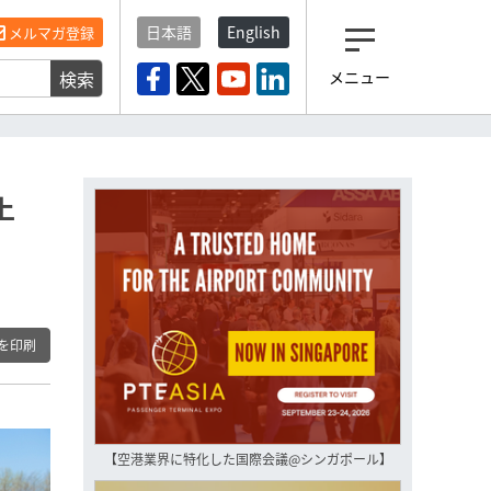
日本語
English
メルマガ登録
検索
メニュー
観光産業ニュース「トラベ
ルボイス」編集部から届く
一歩先の未来がみえるメルマガ
「今日のヘッドライン」 、もうご
登録済みですよね？
上
もし未だ登録していないなら…
いますぐ登録する
を印刷
【空港業界に特化した国際会議@シンガポール】