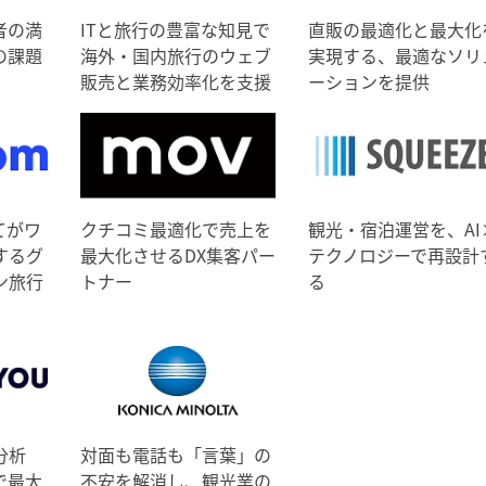
者の満
ITと旅行の豊富な知見で
直販の最適化と最大化
の課題
海外・国内旅行のウェブ
実現する、最適なソリ
販売と業務効率化を支援
ーションを提供
てがワ
クチコミ最適化で売上を
観光・宿泊運営を、AI
するグ
最大化させるDX集客パー
テクノロジーで再設計
ン旅行
トナー
る
分析
対面も電話も「言葉」の
で最大
不安を解消し、観光業の