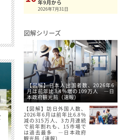
年9月から
2026年7月31日
図解シリーズ
【図解】日本人出国者数、2026年6
月は前年比3.4％増の109万人 ―日
本政府観光局（速報）
【図解】訪日外国人数、
2026年6月は前年比6.8％
ビ
減の315万人、3カ月連続
で前年割れも、15市場で
は過去最多 ―日本政府
観光局（速報）