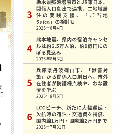
栃木県那須塩原市とJR東日本、
関係人口創出で連携、二地域居
住の実践支援、「ご当地
Suica」の検討も
2026年8月4日
を
熊本地震、県内の宿泊キャンセ
ルは約6.5万人泊、約9億円にの
ぼる見込み
2026年8月3日
兵庫県丹波篠山市、「獣害対
策」から関係人口創出へ、市外
在住者が防護柵点検や、わな設
で
置を学ぶ
行
2026年8月5日
LCCピーチ、新たに大幅遅延・
欠航時の宿泊・交通費を補償、
国内線1万円・国際線2万円まで
2026年7月31日