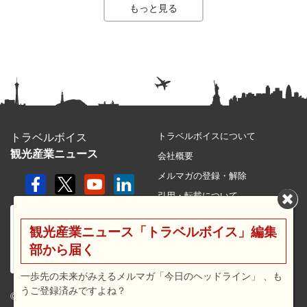
もっと見る
トラベルボイスについて
トラベルボイス
観光産業ニュース
会社概要
メルマガの登録・解除
引用・転載について
プライバシーポリシー
観光産業ニュース「トラベルボイス」編集
利用規約
部から届く
サイトマップ
広告メニュー・料金
一歩先の未来がみえるメルマガ「今日のヘッドライン」 、も
うご登録済みですよね？
プレスリリース窓口
© 2026 travel voice.