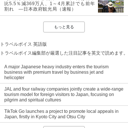
比5.5％減369万人、1～4月累計でも前年
割れ ―日本政府観光局（速報）
もっと見る
トラベルボイス 英語版
トラベルボイス編集部が厳選した注目記事を英文で読めます。
A major Japanese heavy industry enters the tourism
business with premium travel by business jet and
helicopter
JAL and four railway companies jointly create a wide-range
tourism model for foreign visitors to Japan, focusing on
pilgrim and spiritual cultures
TikTok Go launches a project to promote local appeals in
Japan, firstly in Kyoto City and Otsu City