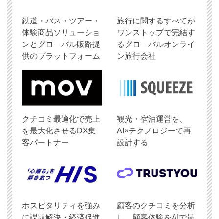
鉄道・バス・ツアー・
旅行に関するすべてが
体験商品ソリューショ
ワンストップで完結す
ンとグローバル販路提
るグローバルオンライ
供のプラットフォーム
ン旅行会社
クチコミ最適化で売上
観光・宿泊運営を、
を最大化させるDX集
AI×テクノロジーで再
客パートナー
設計する
ホスピタリティを強み
顧客のクチコミを分析
に課題解決・経済促進
し、顧客体験をAIで最