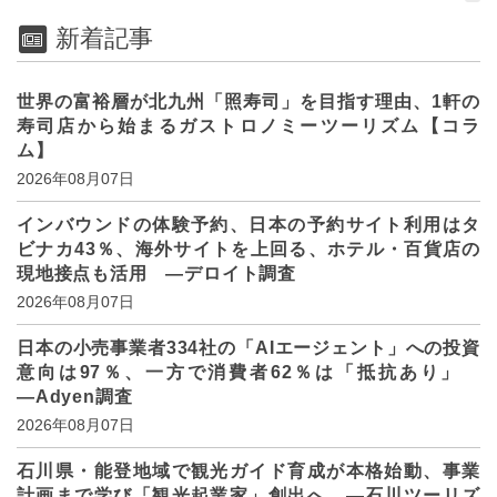
新着記事
世界の富裕層が北九州「照寿司」を目指す理由、1軒の
寿司店から始まるガストロノミーツーリズム【コラ
ム】
2026年08月07日
インバウンドの体験予約、日本の予約サイト利用はタ
ビナカ43％、海外サイトを上回る、ホテル・百貨店の
現地接点も活用 ―デロイト調査
2026年08月07日
日本の小売事業者334社の「AIエージェント」への投資
意向は97％、一方で消費者62％は「抵抗あり」
―Adyen調査
2026年08月07日
石川県・能登地域で観光ガイド育成が本格始動、事業
計画まで学び「観光起業家」創出へ ―石川ツーリズ