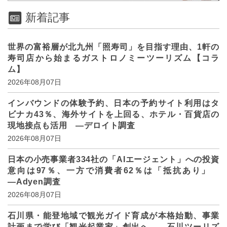
新着記事
世界の富裕層が北九州「照寿司」を目指す理由、1軒の
寿司店から始まるガストロノミーツーリズム【コラ
ム】
2026年08月07日
インバウンドの体験予約、日本の予約サイト利用はタ
ビナカ43％、海外サイトを上回る、ホテル・百貨店の
現地接点も活用 ―デロイト調査
2026年08月07日
日本の小売事業者334社の「AIエージェント」への投資
意向は97％、一方で消費者62％は「抵抗あり」
―Adyen調査
2026年08月07日
石川県・能登地域で観光ガイド育成が本格始動、事業
計画まで学び「観光起業家」創出へ ―石川ツーリズ