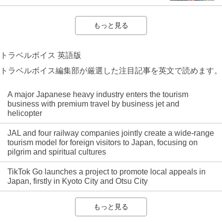
もっと見る
トラベルボイス 英語版
トラベルボイス編集部が厳選した注目記事を英文で読めます。
A major Japanese heavy industry enters the tourism
business with premium travel by business jet and
helicopter
JAL and four railway companies jointly create a wide-range
tourism model for foreign visitors to Japan, focusing on
pilgrim and spiritual cultures
TikTok Go launches a project to promote local appeals in
Japan, firstly in Kyoto City and Otsu City
もっと見る