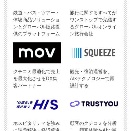
鉄道・バス・ツアー・
旅行に関するすべてが
体験商品ソリューショ
ワンストップで完結す
ンとグローバル販路提
るグローバルオンライ
供のプラットフォーム
ン旅行会社
クチコミ最適化で売上
観光・宿泊運営を、
を最大化させるDX集
AI×テクノロジーで再
客パートナー
設計する
ホスピタリティを強み
顧客のクチコミを分析
に課題解決・経済促進
し、顧客体験をAIで最