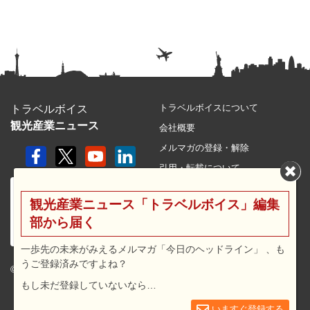
トラベルボイスについて
トラベルボイス
観光産業ニュース
会社概要
メルマガの登録・解除
引用・転載について
プライバシーポリシー
観光産業ニュース「トラベルボイス」編集
利用規約
部から届く
サイトマップ
広告メニュー・料金
一歩先の未来がみえるメルマガ「今日のヘッドライン」 、も
うご登録済みですよね？
プレスリリース窓口
© 2026 travel voice.
もし未だ登録していないなら…
求人広告
お問合せ
いますぐ登録する