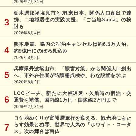
2026年7月31日
栃木県那須塩原市とJR東日本、関係人口創出で連
携、二地域居住の実践支援、「ご当地Suica」の検
討も
2026年8月4日
熊本地震、県内の宿泊キャンセルは約6.5万人泊、
約9億円にのぼる見込み
2026年8月3日
兵庫県丹波篠山市、「獣害対策」から関係人口創出
へ、市外在住者が防護柵点検や、わな設置を学ぶ
2026年8月5日
LCCピーチ、新たに大幅遅延・欠航時の宿泊・交
通費を補償、国内線1万円・国際線2万円まで
2026年7月31日
ロケ地めぐりが富裕層旅行を変える、観光地にもた
らす効果と功罪、世界で人気の「ホワイト・ロータ
ス」次の舞台は南仏