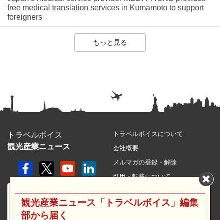
free medical translation services in Kumamoto to support
foreigners
もっと見る
トラベルボイスについて
トラベルボイス
観光産業ニュース
会社概要
メルマガの登録・解除
引用・転載について
プライバシーポリシー
観光産業ニュース「トラベルボイス」編集
利用規約
部から届く
サイトマップ