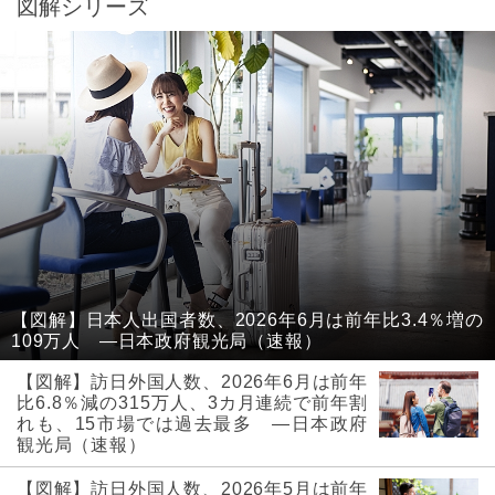
図解シリーズ
【図解】日本人出国者数、2026年6月は前年比3.4％増の
109万人 ―日本政府観光局（速報）
【図解】訪日外国人数、2026年6月は前年
比6.8％減の315万人、3カ月連続で前年割
れも、15市場では過去最多 ―日本政府
観光局（速報）
【図解】訪日外国人数、2026年5月は前年