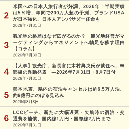
米国への日本人旅行者が好調、2026年上半期実績
は5％増、年間で200万人超の予測、ブランドUSA
が日本強化、日本人アンバサダー任命も
2026年7月31日
観光地の格差はなぜ広がるのか？ 観光地経営がマ
ーケティングからマネジメントへ軸足を移す理由
【コラム】
2026年7月30日
【人事】観光庁、新長官に木村典央氏が就任へ、幹
部級の異動発表 ―2026年7月31日・8月7日付
2026年7月31日
熊本地震、県内の宿泊キャンセルは約6.5万人泊、
約9億円にのぼる見込み
2026年8月3日
LCCピーチ、新たに大幅遅延・欠航時の宿泊・交
通費を補償、国内線1万円・国際線2万円まで
2026年7月31日