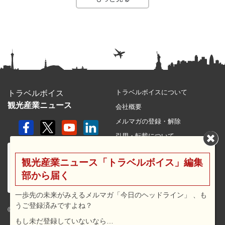
トラベルボイスについて
トラベルボイス
観光産業ニュース
会社概要
メルマガの登録・解除
引用・転載について
プライバシーポリシー
観光産業ニュース「トラベルボイス」編集
利用規約
部から届く
サイトマップ
広告メニュー・料金
一歩先の未来がみえるメルマガ「今日のヘッドライン」 、も
うご登録済みですよね？
プレスリリース窓口
© 2026 travel voice.
もし未だ登録していないなら…
求人広告