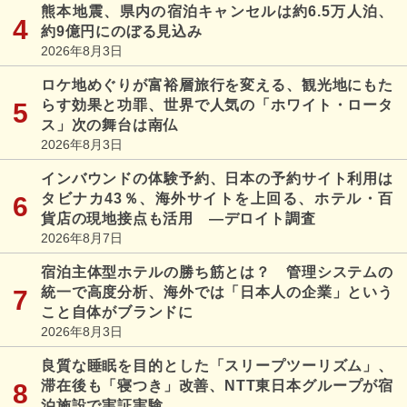
熊本地震、県内の宿泊キャンセルは約6.5万人泊、
約9億円にのぼる見込み
2026年8月3日
ロケ地めぐりが富裕層旅行を変える、観光地にもた
らす効果と功罪、世界で人気の「ホワイト・ロータ
ス」次の舞台は南仏
2026年8月3日
インバウンドの体験予約、日本の予約サイト利用は
タビナカ43％、海外サイトを上回る、ホテル・百
貨店の現地接点も活用 ―デロイト調査
2026年8月7日
宿泊主体型ホテルの勝ち筋とは？ 管理システムの
統一で高度分析、海外では「日本人の企業」という
こと自体がブランドに
2026年8月3日
良質な睡眠を目的とした「スリープツーリズム」、
滞在後も「寝つき」改善、NTT東日本グループが宿
泊施設で実証実験