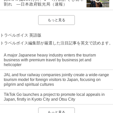
割れ ―日本政府観光局（速報）
もっと見る
トラベルボイス 英語版
トラベルボイス編集部が厳選した注目記事を英文で読めます。
A major Japanese heavy industry enters the tourism
business with premium travel by business jet and
helicopter
JAL and four railway companies jointly create a wide-range
tourism model for foreign visitors to Japan, focusing on
pilgrim and spiritual cultures
TikTok Go launches a project to promote local appeals in
Japan, firstly in Kyoto City and Otsu City
もっと見る