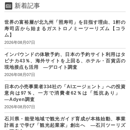
新着記事
世界の富裕層が北九州「照寿司」を目指す理由、1軒の
寿司店から始まるガストロノミーツーリズム【コラ
ム】
2026年08月07日
インバウンドの体験予約、日本の予約サイト利用はタ
ビナカ43％、海外サイトを上回る、ホテル・百貨店の
現地接点も活用 ―デロイト調査
2026年08月07日
日本の小売事業者334社の「AIエージェント」への投資
意向は97％、一方で消費者62％は「抵抗あり」
―Adyen調査
2026年08月07日
石川県・能登地域で観光ガイド育成が本格始動、事業
計画まで学び「観光起業家」創出へ ―石川ツーリズ