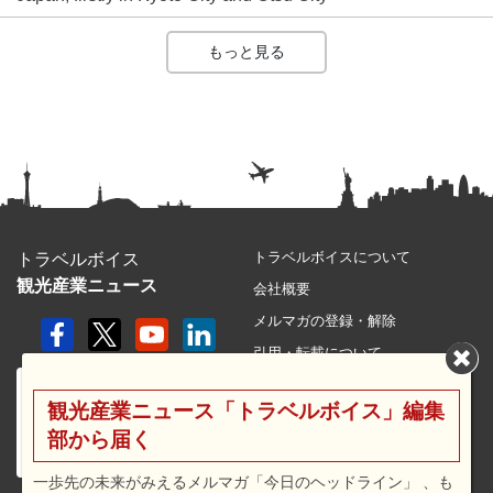
もっと見る
トラベルボイスについて
トラベルボイス
観光産業ニュース
会社概要
メルマガの登録・解除
引用・転載について
プライバシーポリシー
観光産業ニュース「トラベルボイス」編集
利用規約
部から届く
サイトマップ
広告メニュー・料金
一歩先の未来がみえるメルマガ「今日のヘッドライン」 、も