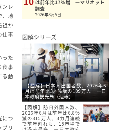
は前年比17％増 ―マリオット
バンレ
調査
2026年8月5日
で、地
先祖か
の仕事
図解シリーズ
いった
ら食事
する動
【図解】日本人出国者数、2026年6
月は前年比3.4％増の109万人 ―日
本政府観光局（速報）
【図解】訪日外国人数、
2026年6月は前年比6.8％
光につ
減の315万人、3カ月連続
で前年割れも、15市場で
ャブリ
は過去最多 ―日本政府