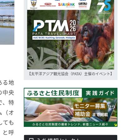
【太平洋アジア観光協会（PATA）主催のイベント】
ある地
の中央
で、特
ム（オ
しても
）」と呼