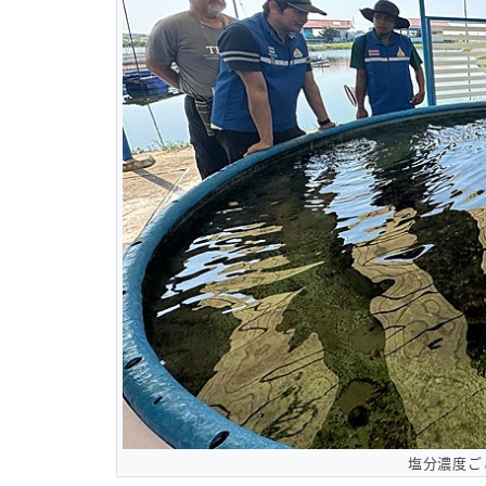
塩分濃度ご