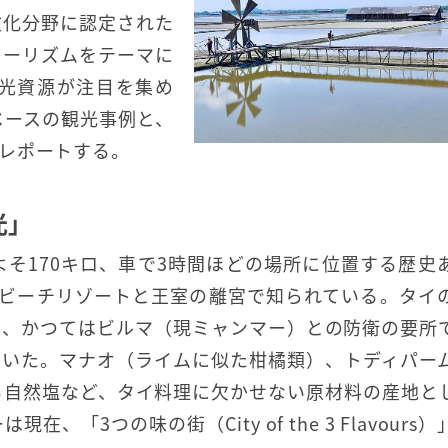
文化分野に認定された
ツーリズムをテーマに
光資源が注目を集め
ベースの観光事例と、
レポートする。
光」
そ170キロ、車で3時間ほどの場所に位置する歴史
のビーチリゾートと王室の離宮で知られている。タイ
り、かつてはビルマ（現ミャンマー）との防衛の要所
ていた。マナオ（ライムに似た柑橘類）、トディパー
る自然塩など、タイ料理に欠かせない原材料の産地と
3つの味の街（City of the 3 Flavours