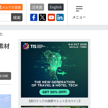
日本語
English
メルマガ登録
検索
メニュー
観光産業ニュース「トラベ
ルボイス」編集部から届く
一歩先の未来がみえるメルマガ
た
「今日のヘッドライン」 、もうご
登録済みですよね？
素材
もし未だ登録していないなら…
いますぐ登録する
を印刷
【旅行テックの国際サミット＠スペイン】