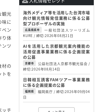
入札情報セレクト
海外メディア等を活用した台湾市場
な観光
向け観光情報発信業務に係る公募
の味に
型プロポーザルの実施
ドベン
一般社団法人ツーリズム
広島県呉市
KURE / 締切:2026年08月21日
作り体
テンツ
AIを活用した京都観光案内機能の
活用促進事業業務に係る企画提案
の公募
公益社団法人京都市観光協会 /
京都市
食材の
締切:2026年08月14日
ットを
日韓相互誘客FAMツアー事業業務
に係る企画提案の公募
福岡県庁 / 締切:2026年09月04
福岡県
日
ペッチ