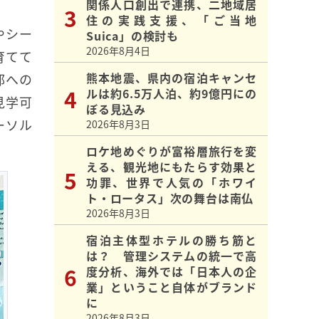
関係人口創出で連携、二地域居
住の実践支援、「ご当地
やシー
Suica」の検討も
2026年8月4日
育てて
熊本地震、県内の宿泊キャンセ
部への
ルは約6.5万人泊、約9億円にの
見学可
ぼる見込み
ーソル
2026年8月3日
ロケ地めぐりが富裕層旅行を変
える、観光地にもたらす効果と
功罪、世界で人気の「ホワイ
ト・ロータス」次の舞台は南仏
2026年8月3日
宿泊主体型ホテルの勝ち筋と
は？ 管理システムの統一で高
度分析、海外では「日本人の企
業」ということ自体がブランド
に
2026年8月3日