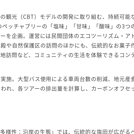
の観光（CBT）モデルの開発に取り組む、持続可能
このペッチャブリーの「塩味」「甘味」「酸味」の3つ
アーを企画。運営には民間団体のエコツーリズム・ア
、宮殿や自然保護区の訪問のほかにも、伝統的なお菓子
産地訪問など、コミュニティの生活を体験できるコン
も実施。大型バス使用による車両台数の削減、地元産
なわれ、各ツアーの排出量を計算し、カーボンオフセ
物多様性：沿岸の生態」では、伝統的な塩田が広がる