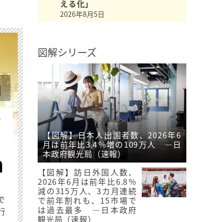
える化」
2026年8月5日
図解シリーズ
を
【図解】日本人出国者数、2026年6
月は前年比3.4％増の109万人 ―日
本政府観光局（速報）
【図解】訪日外国人数、
2026年6月は前年比6.8％
減の315万人、3カ月連続
で
で前年割れも、15市場で
は過去最多 ―日本政府
行
観光局（速報）