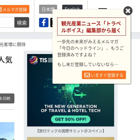
日本語
English
メルマガ登録
検索
メニュー
観光産業ニュース「トラベ
ルボイス」編集部から届く
一歩先の未来がみえるメルマガ
光客増に期待
「今日のヘッドライン」 、もうご
登録済みですよね？
人気
もし未だ登録していないなら…
いますぐ登録する
を印刷
【旅行テックの国際サミット＠スペイン】