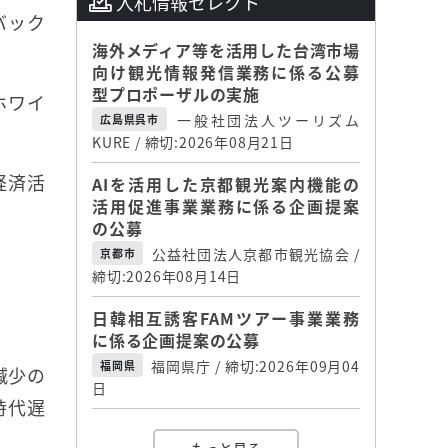
入札情報セレクト
バック
海外メディア等を活用した台湾市場
向け観光情報発信業務に係る公募
型プロポーザルの実施
ホワイ
一般社団法人ツーリズム
広島県呉市
KURE / 締切:2026年08月21日
経済活
AIを活用した京都観光案内機能の
活用促進事業業務に係る企画提案
の公募
公益社団法人京都市観光協会 /
京都市
締切:2026年08月14日
日韓相互誘客FAMツアー事業業務
に係る企画提案の公募
福岡県庁 / 締切:2026年09月04
福岡県
減少の
日
時代遅