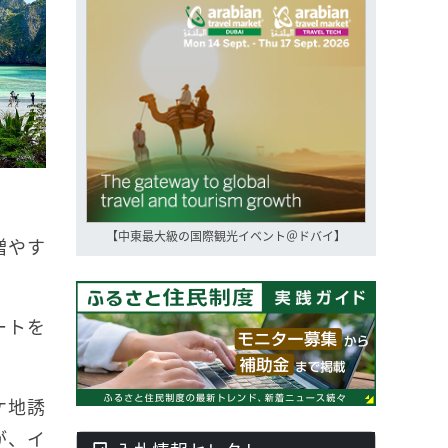
【中東最大級の国際観光イベント＠ドバイ】
増やす
ートを
ケ地誘
が、イ