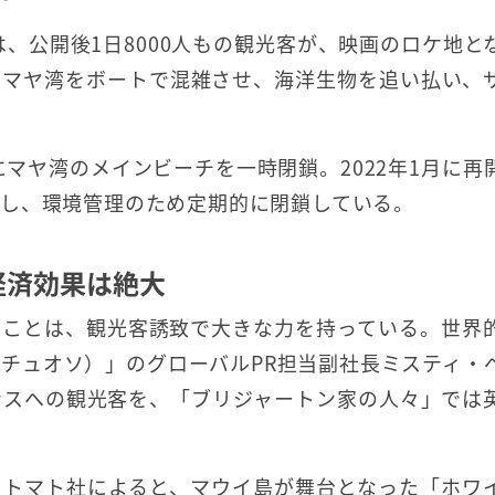
は、公開後1日8000人もの観光客が、映画のロケ地と
、マヤ湾をボートで混雑させ、海洋生物を追い払い、
にマヤ湾のメインビーチを一時閉鎖。2022年1月に再
し、環境管理のため定期的に閉鎖している。
経済効果は絶大
ることは、観光客誘致で大きな力を持っている。世界
ァーチュオソ）」のグローバルPR担当副社長ミスティ・
ンスへの観光客を、「ブリジャートン家の人々」では
・トマト社によると、マウイ島が舞台となった「ホワ