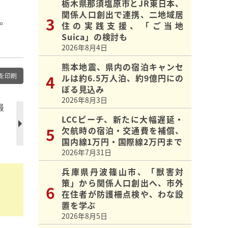
栃木県那須塩原市とJR東日本、
関係人口創出で連携、二地域居
。
住の実践支援、「ご当地
Suica」の検討も
2026年8月4日
熊本地震、県内の宿泊キャンセ
を印刷
ルは約6.5万人泊、約9億円にの
ぼる見込み
2026年8月3日
最
LCCピーチ、新たに大幅遅延・
欠航時の宿泊・交通費を補償、
国内線1万円・国際線2万円まで
2026年7月31日
兵庫県丹波篠山市、「獣害対
策」から関係人口創出へ、市外
在住者が防護柵点検や、わな設
置を学ぶ
2026年8月5日