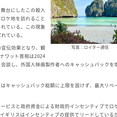
を舞台にしたこの殺人
がロケ地を訪れること
られている。この現象
ばれている。
写真：ロイター通信
の宣伝効果となり、観
ワット首相は2024
と会談し、外国人映画製作者へのキャッシュバックを
ではキャッシュバック総額に上限を設けず、最大リベ
サービスと政府資金による財政的インセンティブでロ
、イギリスはインセンティブの提供でリードしている