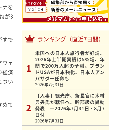
ーナを
約が3
ランキング（直近7日間）
がすで
米国への日本人旅行者が好調、
2026年上半期実績は5％増、年
アウェ
間で200万人超の予測、ブラン
の経済
ドUSAが日本強化、日本人アン
バサダー任命も
につい
2026年7月31日
【人事】観光庁、新長官に木村
典央氏が就任へ、幹部級の異動
含めて
発表 ―2026年7月31日・8月7
日付
2026年7月31日