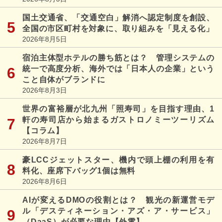
国土交通省、「交通空白」解消へ認定制度を創設、
全国の市区町村を対象に、取り組みを「見える化」
2026年8月5日
宿泊主体型ホテルの勝ち筋とは？ 管理システムの
統一で高度分析、海外では「日本人の企業」という
こと自体がブランドに
2026年8月3日
世界の富裕層が北九州「照寿司」を目指す理由、1
軒の寿司店から始まるガストロノミーツーリズム
【コラム】
2026年8月7日
豪LCCジェットスター、機内で頭上棚の利用を有
料化、座席下バッグ1個は無料
2026年8月6日
AIが変えるDMOの役割とは？ 観光の新運営モデ
ル「デスティネーション・アズ・ア・サービス」
（DaaS）が必要な理由【外電】