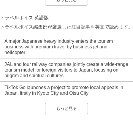
トラベルボイス 英語版
トラベルボイス編集部が厳選した注目記事を英文で読めます。
A major Japanese heavy industry enters the tourism
business with premium travel by business jet and
helicopter
JAL and four railway companies jointly create a wide-range
tourism model for foreign visitors to Japan, focusing on
pilgrim and spiritual cultures
TikTok Go launches a project to promote local appeals in
Japan, firstly in Kyoto City and Otsu City
もっと見る