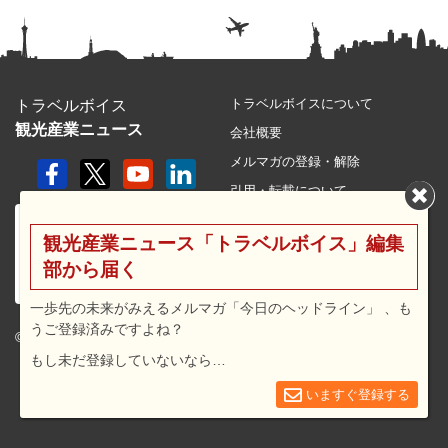
トラベルボイスについて
トラベルボイス
観光産業ニュース
会社概要
メルマガの登録・解除
引用・転載について
プライバシーポリシー
観光産業ニュース「トラベルボイス」編集
利用規約
部から届く
サイトマップ
広告メニュー・料金
一歩先の未来がみえるメルマガ「今日のヘッドライン」 、も
うご登録済みですよね？
プレスリリース窓口
© 2026 travel voice.
もし未だ登録していないなら…
求人広告
お問合せ
いますぐ登録する