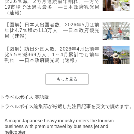
比3.6％減、2カ月連続前年割れ、一方で
19市場では過去最多 ―日本政府観光局
（速報）
【図解】日本人出国者数、2026年5月は前
年比4.7％増の113万人 ―日本政府観光
局（速報）
【図解】訪日外国人数、2026年4月は前年
比5.5％減369万人、1～4月累計でも前年
割れ ―日本政府観光局（速報）
もっと見る
トラベルボイス 英語版
トラベルボイス編集部が厳選した注目記事を英文で読めます。
A major Japanese heavy industry enters the tourism
business with premium travel by business jet and
helicopter