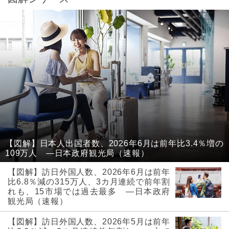
【図解】日本人出国者数、2026年6月は前年比3.4％増の
109万人 ―日本政府観光局（速報）
【図解】訪日外国人数、2026年6月は前年
比6.8％減の315万人、3カ月連続で前年割
れも、15市場では過去最多 ―日本政府
観光局（速報）
【図解】訪日外国人数、2026年5月は前年