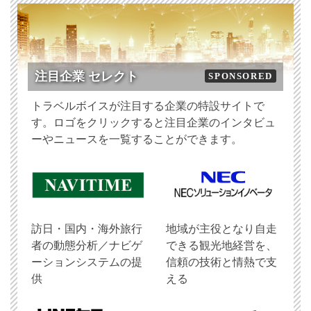
注目企業 セレクト
SPONSORED
トラベルボイスが注目する企業の特設サイトで
す。ロゴをクリックすると注目企業のインタビュ
ーやニュースを一覧することができます。
訪日・国内・海外旅行
地域が主役となり自走
者の動態分析／ナビゲ
できる観光地経営を、
ーションシステムの提
信頼の技術と情熱で支
供
える