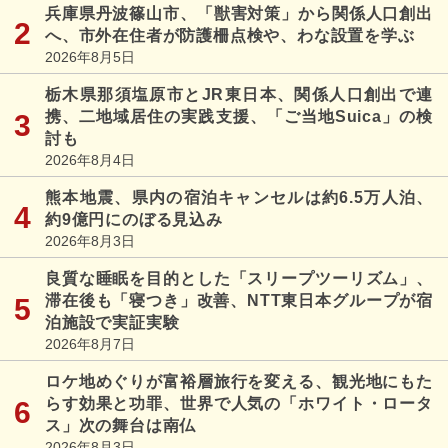
兵庫県丹波篠山市、「獣害対策」から関係人口創出
へ、市外在住者が防護柵点検や、わな設置を学ぶ
2026年8月5日
栃木県那須塩原市とJR東日本、関係人口創出で連
携、二地域居住の実践支援、「ご当地Suica」の検
討も
2026年8月4日
熊本地震、県内の宿泊キャンセルは約6.5万人泊、
約9億円にのぼる見込み
2026年8月3日
良質な睡眠を目的とした「スリープツーリズム」、
滞在後も「寝つき」改善、NTT東日本グループが宿
泊施設で実証実験
2026年8月7日
ロケ地めぐりが富裕層旅行を変える、観光地にもた
らす効果と功罪、世界で人気の「ホワイト・ロータ
ス」次の舞台は南仏
2026年8月3日