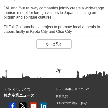
JAL and four railway companies jointly create a wide-range
tourism model for foreign visitors to Japan, focusing on
pilgrim and spiritual cultures
TikTok Go launches a project to promote local appeals in
Japan, firstly in Kyoto City and Otsu City
もっと見る
トラベルボイスについて
トラベルボイス
観光産業ニュース
会社概要
メルマガの登録・解除