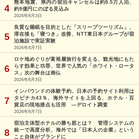
熊本地震、県内の宿泊キャンセルは約6.5万人泊、
約9億円にのぼる見込み
2026年8月3日
良質な睡眠を目的とした「スリープツーリズム」、
滞在後も「寝つき」改善、NTT東日本グループが宿
泊施設で実証実験
2026年8月7日
ロケ地めぐりが富裕層旅行を変える、観光地にもた
らす効果と功罪、世界で人気の「ホワイト・ロータ
ス」次の舞台は南仏
2026年8月3日
インバウンドの体験予約、日本の予約サイト利用は
タビナカ43％、海外サイトを上回る、ホテル・百
貨店の現地接点も活用 ―デロイト調査
2026年8月7日
宿泊主体型ホテルの勝ち筋とは？ 管理システムの
統一で高度分析、海外では「日本人の企業」という
こと自体がブランドに