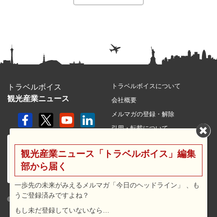
トラベルボイスについて
トラベルボイス
観光産業ニュース
会社概要
メルマガの登録・解除
引用・転載について
プライバシーポリシー
観光産業ニュース「トラベルボイス」編集
利用規約
部から届く
サイトマップ
広告メニュー・料金
一歩先の未来がみえるメルマガ「今日のヘッドライン」 、も
うご登録済みですよね？
プレスリリース窓口
© 2026 travel voice.
もし未だ登録していないなら…
求人広告