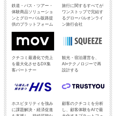
鉄道・バス・ツアー・
旅行に関するすべてが
体験商品ソリューショ
ワンストップで完結す
ンとグローバル販路提
るグローバルオンライ
供のプラットフォーム
ン旅行会社
クチコミ最適化で売上
観光・宿泊運営を、
を最大化させるDX集
AI×テクノロジーで再
客パートナー
設計する
ホスピタリティを強み
顧客のクチコミを分析
に課題解決・経済促進
し、顧客体験をAIで最
を支援し、持続可能な
大化するプラットフォ