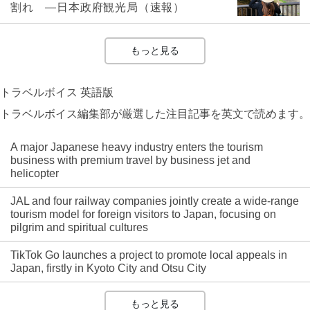
割れ ―日本政府観光局（速報）
もっと見る
トラベルボイス 英語版
トラベルボイス編集部が厳選した注目記事を英文で読めます。
A major Japanese heavy industry enters the tourism
business with premium travel by business jet and
helicopter
JAL and four railway companies jointly create a wide-range
tourism model for foreign visitors to Japan, focusing on
pilgrim and spiritual cultures
TikTok Go launches a project to promote local appeals in
Japan, firstly in Kyoto City and Otsu City
もっと見る