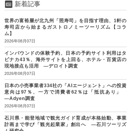
新着記事
世界の富裕層が北九州「照寿司」を目指す理由、1軒の
寿司店から始まるガストロノミーツーリズム【コラ
ム】
2026年08月07日
インバウンドの体験予約、日本の予約サイト利用はタ
ビナカ43％、海外サイトを上回る、ホテル・百貨店の
現地接点も活用 ―デロイト調査
2026年08月07日
日本の小売事業者334社の「AIエージェント」への投資
意向は97％、一方で消費者62％は「抵抗あり」
―Adyen調査
2026年08月07日
石川県・能登地域で観光ガイド育成が本格始動、事業
計画まで学び「観光起業家」創出へ ―石川ツーリズ
ム研究会