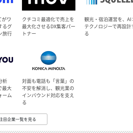
てがワ
クチコミ最適化で売上を
観光・宿泊運営を、AI
するグ
最大化させるDX集客パー
テクノロジーで再設計
ン旅行
トナー
る
分析
対面も電話も「言葉」の
で最大
不安を解消し、観光業の
ォーム
インバウンド対応を支え
る
注目企業一覧を見る