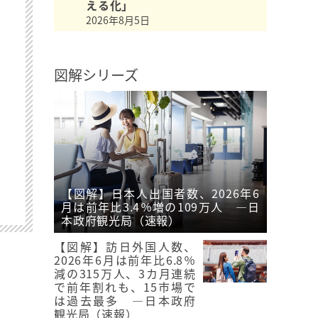
える化」
2026年8月5日
図解シリーズ
【図解】日本人出国者数、2026年6
月は前年比3.4％増の109万人 ―日
本政府観光局（速報）
【図解】訪日外国人数、
2026年6月は前年比6.8％
減の315万人、3カ月連続
で前年割れも、15市場で
は過去最多 ―日本政府
観光局（速報）