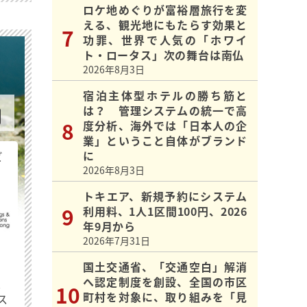
ロケ地めぐりが富裕層旅行を変
える、観光地にもたらす効果と
功罪、世界で人気の「ホワイ
ト・ロータス」次の舞台は南仏
2026年8月3日
宿泊主体型ホテルの勝ち筋と
は？ 管理システムの統一で高
度分析、海外では「日本人の企
業」ということ自体がブランド
に
ビ
2026年8月3日
トキエア、新規予約にシステム
利用料、1人1区間100円、2026
年9月から
2026年7月31日
国土交通省、「交通空白」解消
へ認定制度を創設、全国の市区
最
町村を対象に、取り組みを「見
ス