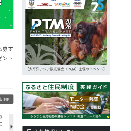
応募す
ゼント
【太平洋アジア観光協会（PATA）主催のイベント】
を印刷
泉
に