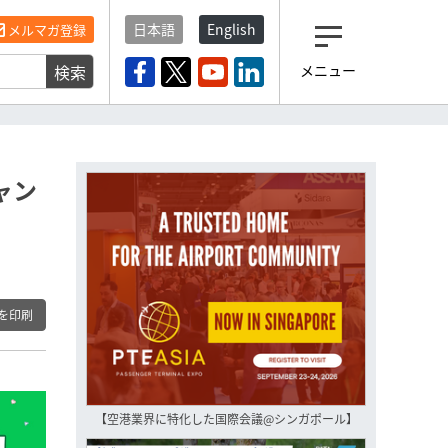
日本語
English
メルマガ登録
検索
メニュー
観光産業ニュース「トラベ
ルボイス」編集部から届く
一歩先の未来がみえるメルマガ
「今日のヘッドライン」 、もうご
登録済みですよね？
ャン
もし未だ登録していないなら…
いますぐ登録する
を印刷
【空港業界に特化した国際会議@シンガポール】