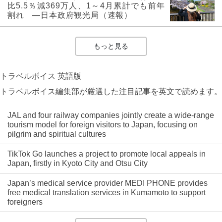
比5.5％減369万人、1～4月累計でも前年
割れ ―日本政府観光局（速報）
もっと見る
トラベルボイス 英語版
トラベルボイス編集部が厳選した注目記事を英文で読めます。
JAL and four railway companies jointly create a wide-range
tourism model for foreign visitors to Japan, focusing on
pilgrim and spiritual cultures
TikTok Go launches a project to promote local appeals in
Japan, firstly in Kyoto City and Otsu City
Japan’s medical service provider MEDI PHONE provides
free medical translation services in Kumamoto to support
foreigners