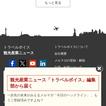
もっと見る
トラベルボイスについて
トラベルボイス
観光産業ニュース
会社概要
メルマガの登録・解除
引用・転載について
プライバシーポリシー
観光産業ニュース「トラベルボイス」編集
利用規約
部から届く
サイトマップ
広告メニュー・料金
一歩先の未来がみえるメルマガ「今日のヘッドライン」 、も
うご登録済みですよね？
プレスリリース窓口
© 2026 travel voice.