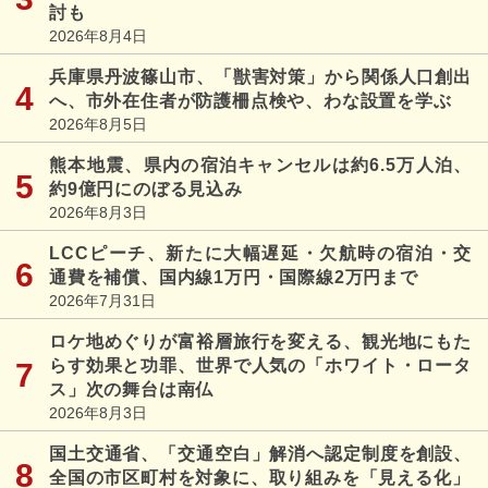
討も
2026年8月4日
兵庫県丹波篠山市、「獣害対策」から関係人口創出
へ、市外在住者が防護柵点検や、わな設置を学ぶ
2026年8月5日
熊本地震、県内の宿泊キャンセルは約6.5万人泊、
約9億円にのぼる見込み
2026年8月3日
LCCピーチ、新たに大幅遅延・欠航時の宿泊・交
通費を補償、国内線1万円・国際線2万円まで
2026年7月31日
ロケ地めぐりが富裕層旅行を変える、観光地にもた
らす効果と功罪、世界で人気の「ホワイト・ロータ
ス」次の舞台は南仏
2026年8月3日
国土交通省、「交通空白」解消へ認定制度を創設、
全国の市区町村を対象に、取り組みを「見える化」