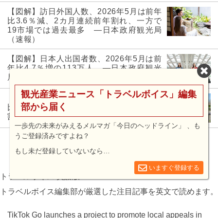
【図解】訪日外国人数、2026年5月は前年
比3.6％減、2カ月連続前年割れ、一方で
19市場では過去最多 ―日本政府観光局
（速報）
【図解】日本人出国者数、2026年5月は前
年比4.7％増の113万人 ―日本政府観光
局（速報）
観光産業ニュース「トラベルボイス」編集
【図解】訪日外国人数、2026年4月は前年
部から届く
比5.5％減369万人、1～4月累計でも前年
割れ ―日本政府観光局（速報）
一歩先の未来がみえるメルマガ「今日のヘッドライン」 、も
うご登録済みですよね？
もっと見る
もし未だ登録していないなら…
いますぐ登録する
トラベルボイス 英語版
トラベルボイス編集部が厳選した注目記事を英文で読めます。
TikTok Go launches a project to promote local appeals in