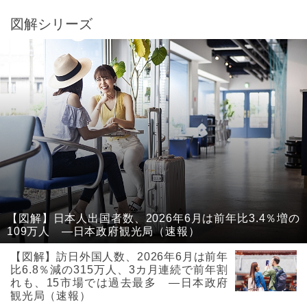
図解シリーズ
【図解】日本人出国者数、2026年6月は前年比3.4％増の
109万人 ―日本政府観光局（速報）
【図解】訪日外国人数、2026年6月は前年
比6.8％減の315万人、3カ月連続で前年割
れも、15市場では過去最多 ―日本政府
観光局（速報）