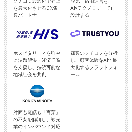
クチコミ最適化で売上
観光・宿泊運営を、
を最大化させるDX集
AI×テクノロジーで再
客パートナー
設計する
ホスピタリティを強み
顧客のクチコミを分析
に課題解決・経済促進
し、顧客体験をAIで最
を支援し、持続可能な
大化するプラットフォ
地域社会を共創
ーム
対面も電話も「言葉」
の不安を解消し、観光
業のインバウンド対応