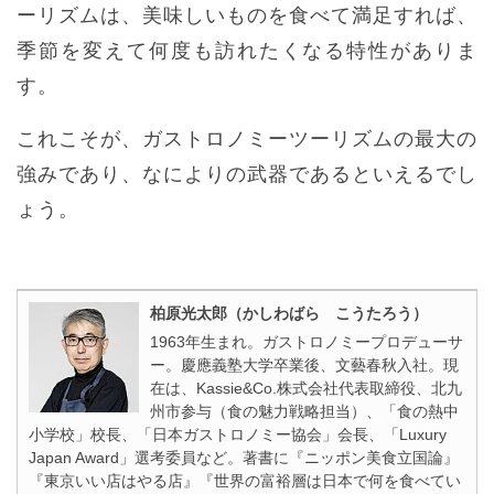
ーリズムは、美味しいものを食べて満足すれば、
季節を変えて何度も訪れたくなる特性がありま
す。
これこそが、ガストロノミーツーリズムの最大の
強みであり、なによりの武器であるといえるでし
ょう。
柏原光太郎（かしわばら こうたろう）
1963年生まれ。ガストロノミープロデューサ
ー。慶應義塾大学卒業後、文藝春秋入社。現
在は、Kassie&Co.株式会社代表取締役、北九
州市参与（食の魅力戦略担当）、「食の熱中
小学校」校長、「日本ガストロノミー協会」会長、「Luxury
Japan Award」選考委員など。著書に『ニッポン美食立国論』
『東京いい店はやる店』『世界の富裕層は日本で何を食べてい