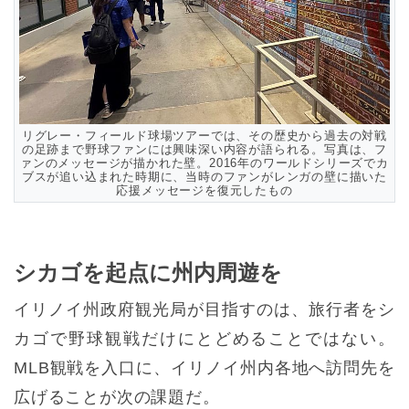
リグレー・フィールド球場ツアーでは、その歴史から過去の対戦
の足跡まで野球ファンには興味深い内容が語られる。写真は、フ
ァンのメッセージが描かれた壁。2016年のワールドシリーズでカ
ブスが追い込まれた時期に、当時のファンがレンガの壁に描いた
応援メッセージを復元したもの
シカゴを起点に州内周遊を
イリノイ州政府観光局が目指すのは、旅行者をシ
カゴで野球観戦だけにとどめることではない。
MLB観戦を入口に、イリノイ州内各地へ訪問先を
広げることが次の課題だ。