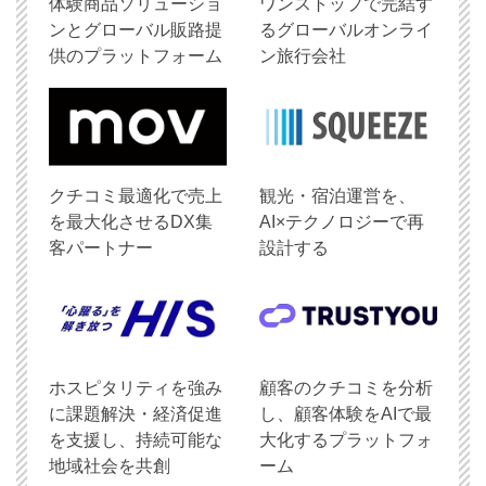
体験商品ソリューショ
ワンストップで完結す
ンとグローバル販路提
るグローバルオンライ
供のプラットフォーム
ン旅行会社
クチコミ最適化で売上
観光・宿泊運営を、
を最大化させるDX集
AI×テクノロジーで再
客パートナー
設計する
ホスピタリティを強み
顧客のクチコミを分析
に課題解決・経済促進
し、顧客体験をAIで最
を支援し、持続可能な
大化するプラットフォ
地域社会を共創
ーム