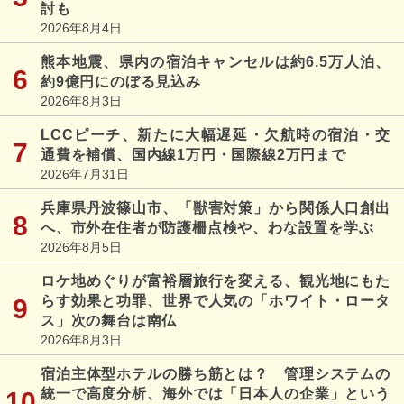
討も
2026年8月4日
熊本地震、県内の宿泊キャンセルは約6.5万人泊、
約9億円にのぼる見込み
2026年8月3日
LCCピーチ、新たに大幅遅延・欠航時の宿泊・交
通費を補償、国内線1万円・国際線2万円まで
2026年7月31日
兵庫県丹波篠山市、「獣害対策」から関係人口創出
へ、市外在住者が防護柵点検や、わな設置を学ぶ
2026年8月5日
ロケ地めぐりが富裕層旅行を変える、観光地にもた
らす効果と功罪、世界で人気の「ホワイト・ロータ
ス」次の舞台は南仏
2026年8月3日
宿泊主体型ホテルの勝ち筋とは？ 管理システムの
統一で高度分析、海外では「日本人の企業」という