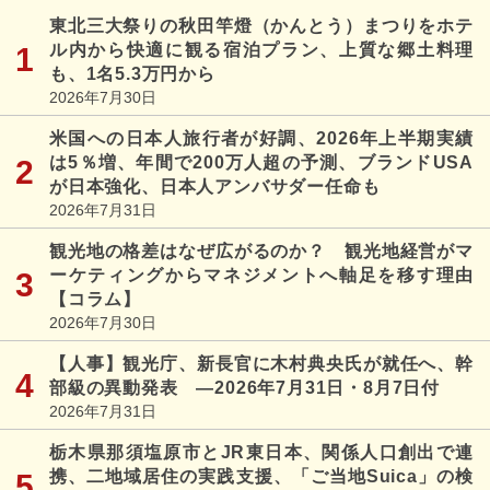
東北三大祭りの秋田竿燈（かんとう）まつりをホテ
ル内から快適に観る宿泊プラン、上質な郷土料理
も、1名5.3万円から
2026年7月30日
米国への日本人旅行者が好調、2026年上半期実績
は5％増、年間で200万人超の予測、ブランドUSA
が日本強化、日本人アンバサダー任命も
2026年7月31日
観光地の格差はなぜ広がるのか？ 観光地経営がマ
ーケティングからマネジメントへ軸足を移す理由
【コラム】
2026年7月30日
【人事】観光庁、新長官に木村典央氏が就任へ、幹
部級の異動発表 ―2026年7月31日・8月7日付
2026年7月31日
栃木県那須塩原市とJR東日本、関係人口創出で連
携、二地域居住の実践支援、「ご当地Suica」の検